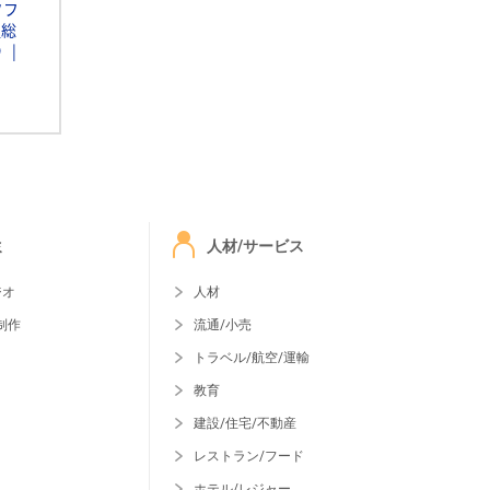
ソフ
通総
Ｄ
ミ
人材/サービス
ジオ
人材
制作
流通/小売
トラベル/航空/運輸
教育
建設/住宅/不動産
レストラン/フード
ホテル/レジャー