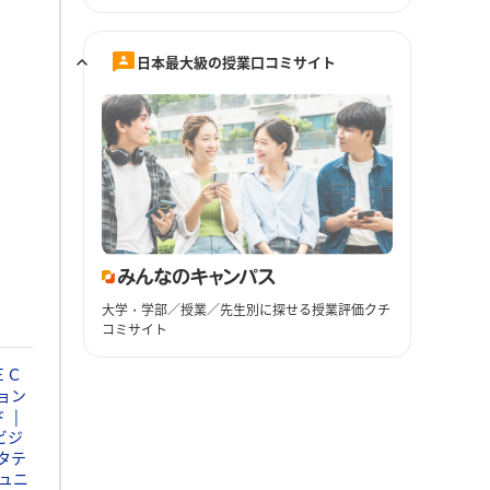
日本最大級の授業口コミサイト
大学・学部／授業／先生別に探せる授業評価クチ
コミサイト
ＥＣ
ョン
ド
ビジ
タテ
ュニ