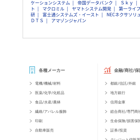
ケーションシステム
帝国データバンク
Ｓｋｙ
ト
マクロミル
ヤマトシステム開発
第一ライ
研
富士通システムズ・イースト
NECネクサソリ
ＤＴＳ
アマゾンジャパン
各種メーカー
金融/商社/保
電機/機械/材料
都銀/信託/外銀
医薬/化学/化粧品
地方銀行
食品/水産/農林
信用金庫
繊維/アパレル服飾
総合商社/専門商
印刷
生命保険/損害保
自動車販売
証券/投資
クレジット信販