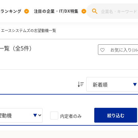
業ランキング
注目の企業・IT/DX特集
エースシステムズの志望動機一覧
注目の企業特集
みんなのIT業界新卒就職人気企業ランキング
みんな
[27卒] 本選考体験記投稿キャンペーン
28卒 注目企業特集
27卒 注目企業特集
みんなのDX企業就職ブランド調査
一覧（全5件）
お気に入り
(
16
注目のIT・DX企業特集
28卒 IT・DX企業特集
27卒 IT・DX企業特集
28卒
みんなのIT業界新卒就職人気企業ランキング
みんな
企業研究
絞り込む
内定者のみ