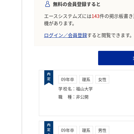
無料の会員登録すると
エースシステムズには
143
件の掲示板書き
機があります。
ログイン／会員登録
すると閲覧できます
09年卒
理系
女性
学校名
：
福山大学
職種
：
非公開
09年卒
理系
男性