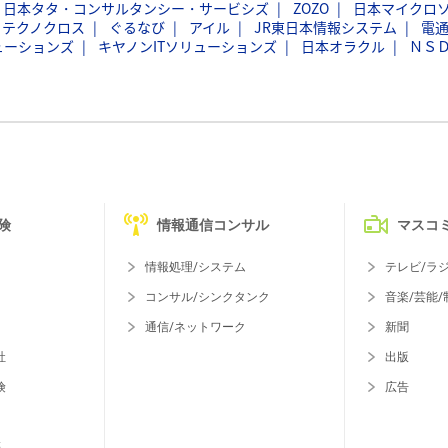
日本タタ・コンサルタンシー・サービシズ
ZOZO
日本マイクロ
フテクノクロス
ぐるなび
アイル
JR東日本情報システム
電
ューションズ
キヤノンITソリューションズ
日本オラクル
ＮＳ
険
情報通信コンサル
マスコ
情報処理/システム
テレビ/ラ
コンサル/シンクタンク
音楽/芸能/
通信/ネットワーク
新聞
社
出版
険
広告
等