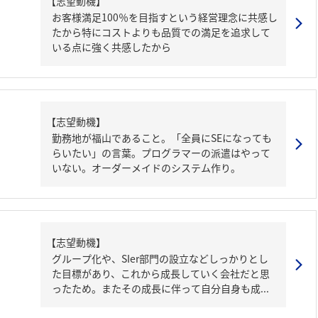
【志望動機】
お客様満足100％を目指すという経営理念に共感し
たから特にコストよりも品質での満足を追求して
いる点に強く共感したから
【志望動機】
勤務地が福山であること。「全員にSEになっても
らいたい」の言葉。プログラマーの派遣はやって
いない。オーダーメイドのシステム作り。
【志望動機】
グループ化や、SIer部門の設立などしっかりとし
た目標があり、これから成長していく会社だと思
ったため。またその成長に伴って自分自身も成...