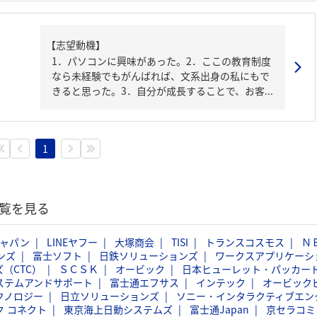
【志望動機】
1．パソコンに興味があった。2．ここの教育制度
なら未経験でもがんばれば、文系出身の私にもで
きると思った。3．自分が成長することで、お客...
1
覧を見る
ジャパン
LINEヤフー
大塚商会
TISI
トランスコスモス
Ｎ
ンズ
富士ソフト
日鉄ソリューションズ
ワークスアプリケーシ
（CTC）
ＳＣＳＫ
オービック
日本ヒューレット・パッカー
ステムアンドサポート
富士通エフサス
インテック
オービック
クノロジー
日立ソリューションズ
ソニー・インタラクティブエン
ク コネクト
東京海上日動システムズ
富士通Japan
京セラコミ