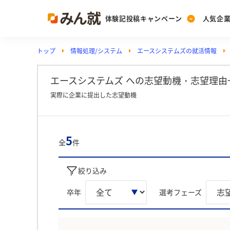
体験記投稿キャンペーン
人気企
トップ
情報処理/システム
エースシステムズの就活情報
Post
Ranking
PickUp
投稿する
ランキングを見る
注目の企業特集
エースシステムズ への志望動機・志望理由
実際に企業に提出した志望動機
Vote
投票する
5
全
件
動画で知ろう！業界・
絞り込み
卒年
選考フェーズ