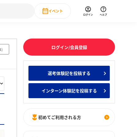
イベント
ログイン
ヘルプ
Event
の新卒就職人気企業ランキング
みんなのインターン人気企業ランキン
直近のイベント一覧
ログイン/会員登録
4
)
もっと見る
 IT・DX現場社員インタビュー
選考体験記を投稿する
の新卒就職人気企業ランキング
みんなのインターン人気企業ランキン
インターン体験記を投稿する
初めてご利用される方