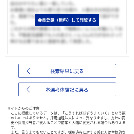
自分のやりたい事と一致していた。
お客様に他社よりも寄り添う社風や、人事の方の対応の良
さ、面接でもとくに圧迫感はなくリラックスして話ができ
会員登録（無料）して閲覧する
た。
これからの時代重要となる、IT戦略のノムコムを軸にしてお
り、不動産流通業でも人の良さとノムコムの力が合わさって
伸びる企業であると面接を通して実感した。
検索結果に戻る
本選考体験記に戻る
サイトからのご注意
ここに掲載しているデータは、「こうすれば必ずうまくいく」という類
のものではありません。採用過程は人によって異なりますし、方針の変
更や採用担当者が変わることで前年と大幅に変更される場合もありえま
す。
また、言うまでもないことですが、採用過程に対する感じ方は主観的な