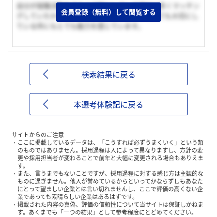
自分が就職活動をする上で軸にしている部分に多くマッチン
会員登録（無料）して閲覧する
グしていたからです。また、チームワークをとても大切にし
ている所にもとても魅力を感じています。
検索結果に戻る
本選考体験記に戻る
サイトからのご注意
ここに掲載しているデータは、「こうすれば必ずうまくいく」という類
のものではありません。採用過程は人によって異なりますし、方針の変
更や採用担当者が変わることで前年と大幅に変更される場合もありえま
す。
また、言うまでもないことですが、採用過程に対する感じ方は主観的な
ものに過ぎません。他人が誉めているからといってかならずしもあなた
にとって望ましい企業とは言い切れませんし、ここで評価の高くない企
業であっても素晴らしい企業はあるはずです。
掲載された内容の真偽、評価の信頼性について当サイトは保証しかねま
す。あくまでも「一つの結果」として参考程度にとどめてください。