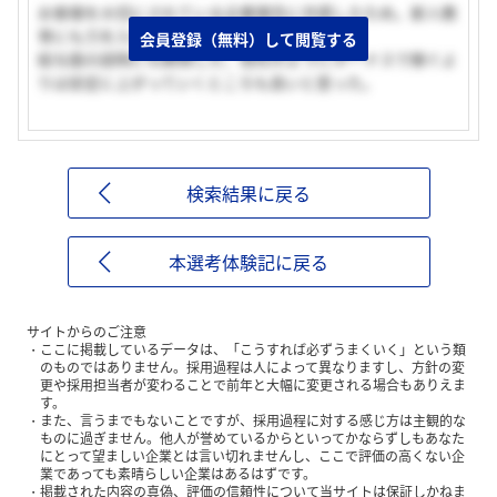
お客様を大切にされている企業理念に共感したため。新人教
育にも力を入れている。
会員登録（無料）して閲覧する
給与面の説明にも納得した、他社のようにボーナスで稼ぐよ
りは安定に上がっていくところも良いと思った。
検索結果に戻る
本選考体験記に戻る
サイトからのご注意
ここに掲載しているデータは、「こうすれば必ずうまくいく」という類
のものではありません。採用過程は人によって異なりますし、方針の変
更や採用担当者が変わることで前年と大幅に変更される場合もありえま
す。
また、言うまでもないことですが、採用過程に対する感じ方は主観的な
ものに過ぎません。他人が誉めているからといってかならずしもあなた
にとって望ましい企業とは言い切れませんし、ここで評価の高くない企
業であっても素晴らしい企業はあるはずです。
掲載された内容の真偽、評価の信頼性について当サイトは保証しかねま