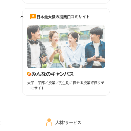
日本最大級の授業口コミサイト
大学・学部／授業／先生別に探せる授業評価クチ
コミサイト
ミ
人材/サービス