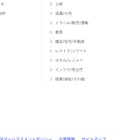
ジオ
人材
制作
流通/小売
トラベル/航空/運輸
教育
建設/住宅/不動産
レストラン/フード
ホテル/レジャー
インフラ/官公庁
医療/福祉/その他
タマーハラスメントポリシー
企業情報
サイトマップ