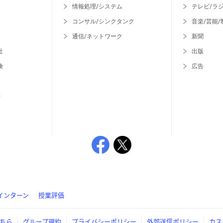
情報処理/システム
テレビ/ラ
コンサル/シンクタンク
音楽/芸能/
通信/ネットワーク
新聞
社
出版
険
広告
等
インターン
授業評価
ちら
グループ規約
プライバシーポリシー
外部送信ポリシー
カス