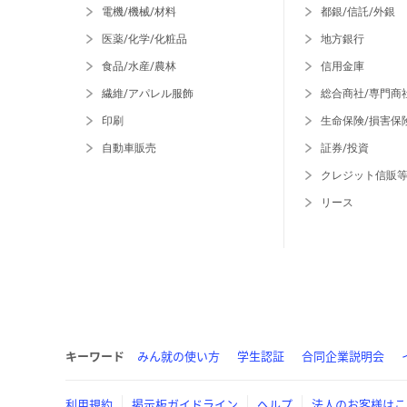
電機/機械/材料
都銀/信託/外銀
医薬/化学/化粧品
地方銀行
食品/水産/農林
信用金庫
繊維/アパレル服飾
総合商社/専門商
印刷
生命保険/損害保
自動車販売
証券/投資
クレジット信販
リース
キーワード
みん就の使い方
学生認証
合同企業説明会
利用規約
掲示板ガイドライン
ヘルプ
法人のお客様はこ