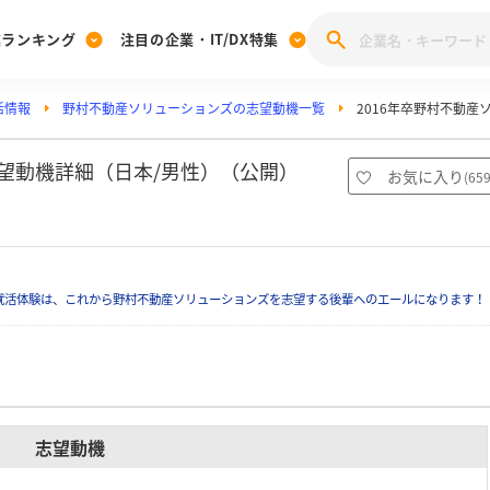
業ランキング
注目の企業・IT/DX特集
活情報
野村不動産ソリューションズの志望動機一覧
2016年卒野村不動
注目の企業特集
みんなのIT業界新卒就職人気企業ランキング
みんな
[27卒] 本選考体験記投稿キャンペーン
28卒 注目企業特集
27卒 注目企業特集
みんなのDX企業就職ブランド調査
志望動機詳細（日本/男性）（公開）
お気に入り
(
65
注目のIT・DX企業特集
28卒 IT・DX企業特集
27卒 IT・DX企業特集
28卒
みんなのIT業界新卒就職人気企業ランキング
みんな
就活体験は、これから野村不動産ソリューションズを志望する後輩へのエールになります！
企業研究
志望動機