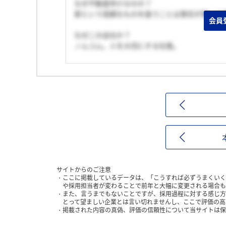
なぜ不動産仲介なのか？
家という高額なものを扱うことは責任が重い仕
会員
なぜこの会社か？
ノムコム。人を大切にする社風。
サイトからのご注意
ここに掲載しているデータは、「こうすれば必ずうまくいく
や採用担当者が変わることで前年と大幅に変更される場合も
また、言うまでもないことですが、採用過程に対する感じ方
とって望ましい企業とは言い切れませんし、ここで評価の高
掲載された内容の真偽、評価の信頼性について当サイトは保