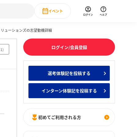
イベント
ログイン
ヘルプ
産ソリューションズの志望動機詳細
Event
の新卒就職人気企業ランキング
みんなのインターン人気企業ランキン
直近のイベント一覧
ログイン/会員登録
91
)
もっと見る
 IT・DX現場社員インタビュー
選考体験記を投稿する
の新卒就職人気企業ランキング
みんなのインターン人気企業ランキン
インターン体験記を投稿する
初めてご利用される方