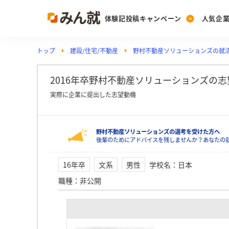
体験記投稿キャンペーン
人気企
トップ
建設/住宅/不動産
野村不動産ソリューションズの就
Post
Ranking
PickUp
投稿する
ランキングを見る
注目の企業特集
2016年卒野村不動産ソリューションズの
実際に企業に提出した志望動機
Vote
野村不動産ソリューションズの選考を受けた方へ
投票する
後輩のためにアドバイスを残しませんか？あなたの
動画で知ろう！業界・
16年卒
文系
男性
学校名
：
日本
職種
：
非公開