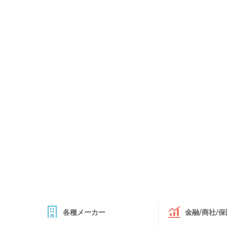
各種メーカー
金融/商社/保