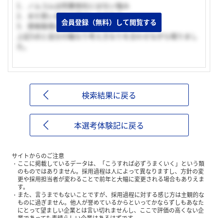
1．ノムコムは同業他社にはない強み
2．まだ若い会社で伸びしろがある
会員登録（無料）して閲覧する
3．資格取得に手厚い支援がある
上記3点と自分の軸なり考え方なりを合わせながら喋りまし
た。
検索結果に戻る
本選考体験記に戻る
サイトからのご注意
ここに掲載しているデータは、「こうすれば必ずうまくいく」という類
のものではありません。採用過程は人によって異なりますし、方針の変
更や採用担当者が変わることで前年と大幅に変更される場合もありえま
す。
また、言うまでもないことですが、採用過程に対する感じ方は主観的な
ものに過ぎません。他人が誉めているからといってかならずしもあなた
にとって望ましい企業とは言い切れませんし、ここで評価の高くない企