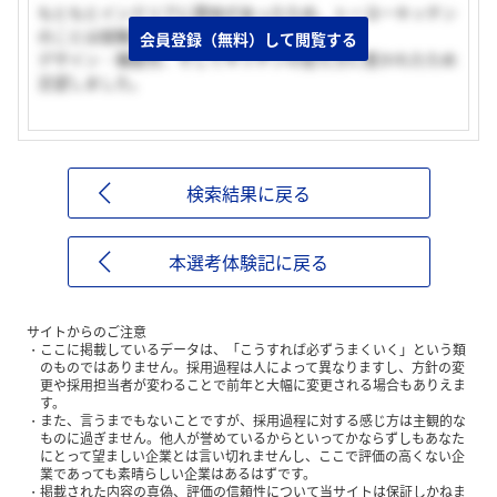
もともとインテリアに興味があったため、トーヨーキッチン
のことは就職活動以前から知っていて、
会員登録（無料）して閲覧する
デザイン・機能性、そしてキッチンの捉え方に惹かれたため
志望しました。
検索結果に戻る
本選考体験記に戻る
サイトからのご注意
ここに掲載しているデータは、「こうすれば必ずうまくいく」という類
のものではありません。採用過程は人によって異なりますし、方針の変
更や採用担当者が変わることで前年と大幅に変更される場合もありえま
す。
また、言うまでもないことですが、採用過程に対する感じ方は主観的な
ものに過ぎません。他人が誉めているからといってかならずしもあなた
にとって望ましい企業とは言い切れませんし、ここで評価の高くない企
業であっても素晴らしい企業はあるはずです。
掲載された内容の真偽、評価の信頼性について当サイトは保証しかねま