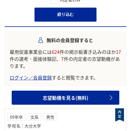
絞り込む
無料の会員登録すると
雇用促進事業会には
624
件の掲示板書き込みのほか
17
件の選考・面接体験記、
7
件の内定者の志望動機があ
ります。
ログイン／会員登録
すると閲覧できます。
志望動機を見る(無料)
09年卒
文系
男性
学校名
：
大分大学