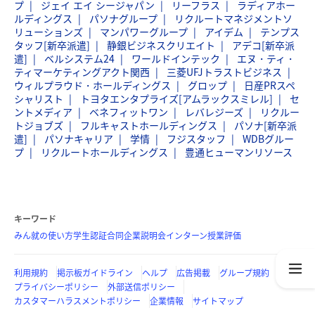
プ
ジェイ エイ シージャパン
リーフラス
ラディアホー
ルディングス
パソナグループ
リクルートマネジメントソ
リューションズ
マンパワーグループ
アイデム
テンプス
タッフ[新卒派遣]
静銀ビジネスクリエイト
アデコ[新卒派
遣]
ベルシステム24
ワールドインテック
エヌ・ティ・
ティマーケティングアクト関西
三菱UFJトラストビジネス
ウィルプラウド・ホールディングス
グロップ
日産PRスペ
シャリスト
トヨタエンタプライズ[アムラックスミレル]
セ
ントメディア
ベネフィットワン
レバレジーズ
リクルー
トジョブズ
フルキャストホールディングス
パソナ[新卒派
遣]
パソナキャリア
学情
フジスタッフ
WDBグルー
プ
リクルートホールディングス
豊通ヒューマンリソース
キーワード
みん就の使い方
学生認証
合同企業説明会
インターン
授業評価
利用規約
掲示板ガイドライン
ヘルプ
広告掲載
グループ規約
プライバシーポリシー
外部送信ポリシー
カスタマーハラスメントポリシー
企業情報
サイトマップ