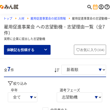
トップ
人材
雇用促進事業会の就活情報
雇用促進事業会の志望動機
雇用促進事業会 への志望動機・志望理由一覧（全7
件）
実際に企業に提出した志望動機
お気に入り
(
334
)
体験記を投稿する
7
全
件
絞り込み
卒年
選考フェーズ
内定者のみ