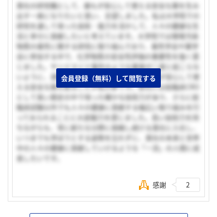
貴社の研究職として、誰もが安心して使える安全な薬を生み
出す一員になりたいと思い、志望しました。私は大学院での
研究を通して培った技術・能力を活かして、人々の健康な生
活と幸せに貢献したいと考えています。大学院では環境汚染
物質の毒性に関する研究に取り組んでおり、毒性学会や薬学
会に参加する中で、化学物質の安全性評価の重要性を強く感
じました。サリドマイド事件のような薬害が二度と起こらな
いように、適切な安全性評価を行い、多くの人が安心して使
会員登録（無料）して閲覧する
える安全な薬を創ることが私の夢です。貴社には前臨床CRO
として長い歴史の中で培った確かな技術力があり、さらに前
臨床試験以外でも人々の健康に貢献する幅広い取り組みを行
っておられることに大変魅力を感じました。高い技術力を持
ちながらも、常に新たな分野に挑戦し続ける貴社に入社し、
いつまでも学ぼうとする姿勢を忘れずに、貴社の未来と世界
中の人々の健康に貢献していけるような「一流」の人間に成
長したいです。
感謝
2