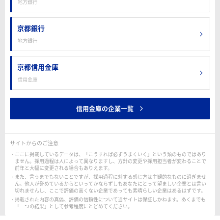
地方銀行
京都銀行
地方銀行
京都信用金庫
信用金庫
信用金庫の企業一覧
サイトからのご注意
ここに掲載しているデータは、「こうすれば必ずうまくいく」という類のものではあり
ません。採用過程は人によって異なりますし、方針の変更や採用担当者が変わることで
前年と大幅に変更される場合もありえます。
また、言うまでもないことですが、採用過程に対する感じ方は主観的なものに過ぎませ
ん。他人が誉めているからといってかならずしもあなたにとって望ましい企業とは言い
切れませんし、ここで評価の高くない企業であっても素晴らしい企業はあるはずです。
掲載された内容の真偽、評価の信頼性について当サイトは保証しかねます。あくまでも
「一つの結果」として参考程度にとどめてください。