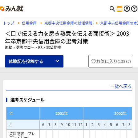
トップ
信用金庫
京都中央信用金庫の就活情報
京都中央信用金庫の本
＜口で伝える力を磨き熱意を伝える面接術＞ 2003
年卒京都中央信用金庫の選考対策
面接・選考フロー・ES・志望動機
お気に入り
(
13872
)
体験記を投稿する
一覧へ戻る
選考スケジュール
年
2001年
2002年
月
6
7
8
9
10
11
12
1
2
3
4
5
6
7
8
9
資料請求・プレ
エントリー