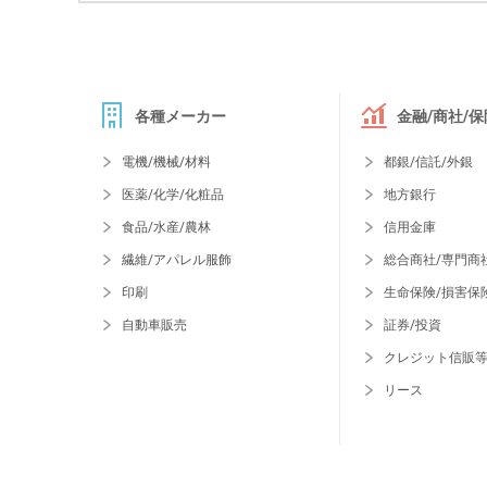
各種メーカー
金融/商社/保
電機/機械/材料
都銀/信託/外銀
医薬/化学/化粧品
地方銀行
食品/水産/農林
信用金庫
繊維/アパレル服飾
総合商社/専門商
印刷
生命保険/損害保
自動車販売
証券/投資
クレジット信販
リース