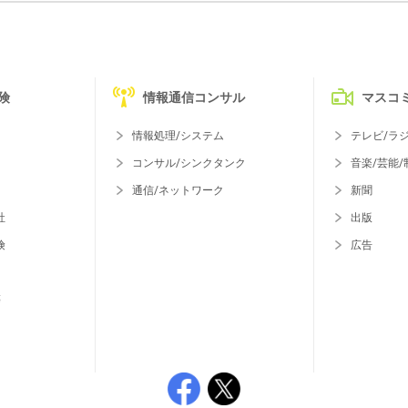
険
情報通信コンサル
マスコ
情報処理/システム
テレビ/ラ
コンサル/シンクタンク
音楽/芸能/
通信/ネットワーク
新聞
社
出版
険
広告
等