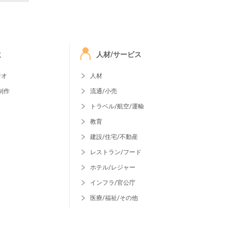
ミ
人材/サービス
ジオ
人材
制作
流通/小売
トラベル/航空/運輸
教育
建設/住宅/不動産
レストラン/フード
ホテル/レジャー
インフラ/官公庁
医療/福祉/その他