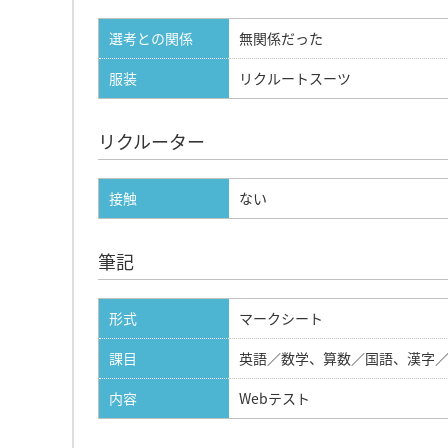
選考との関係
無関係だった
服装
リクルートスーツ
リクルーター
接触
ない
筆記
形式
マークシート
課目
英語／数学、算数／国語、漢字
内容
Webテスト