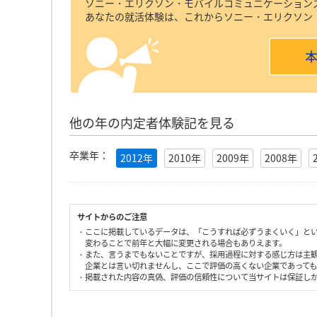
ソニー・エリクソン・モバイルコミュニケーション
あなたの就活体験は、これからソニー・エリクソン
他の年の内定者体験記を見る
卒業年：
2012年
2010年
2009年
2008年
サイトからのご注意
・ここに掲載しているデータは、「こうすれば必ずうまくいく」と
変わることで前年と大幅に変更される場合もありえます。
・また、言うまでもないことですが、採用過程に対する感じ方は主
企業とは言い切れませんし、ここで評価の高くない企業であって
・掲載された内容の真偽、評価の信頼性について当サイトは保証し