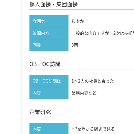
個人面接・集団面接
雰囲気
和やか
質問内容
一般的な内容ですが、2次は技術
回数
3回
OB／OG訪問
OB／OG訪問は
1〜2人の社員と会った
内容
業務内容など
企業研究
内容
HPを隅から隅まで見る