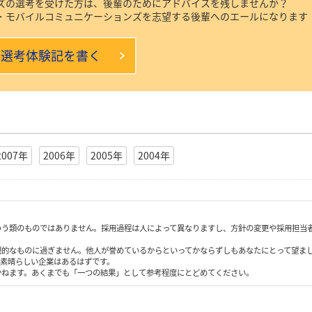
ズの選考を受けた方は、後輩のためにアドバイスを残しませんか？
・モバイルコミュニケーションズを志望する後輩へのエールになります
本選考体験記を書く
2007年
2006年
2005年
2004年
いう類のものではありません。採用過程は人によって異なりますし、方針の変更や採用担当
観的なものに過ぎません。他人が誉めているからといってかならずしもあなたにとって望ま
も素晴らしい企業はあるはずです。
かねます。あくまでも「一つの結果」として参考程度にとどめてください。