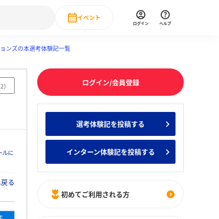
イベント
ログイン
ヘルプ
ョンズの本選考体験記一覧
Event
の新卒就職人気企業ランキング
みんなのインターン人気企業ランキン
直近のイベント一覧
ログイン/会員登録
もっと見る
62
)
 IT・DX現場社員インタビュー
の新卒就職人気企業ランキング
みんなのインターン人気企業ランキン
選考体験記を投稿する
インターン体験記を投稿する
ールに
へ戻る
初めてご利用される方
年