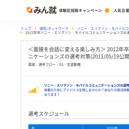
体験記投稿キャンペーン
人気企
トップ
通信/ネットワーク
ソニー・エリクソン・モバイルコ
Post
Ranking
PickUp
2012年卒ソニー・エリクソン・モバイルコミュニケーションズの
投稿する
ランキングを見る
注目の企業特集
＜面接を会話に変える楽しみ方＞ 2012
ニケーションズの選考対策(2011/05/19公開
Vote
面接・選考フロー・ES・志望動機
投票する
動画で知ろう！業界・
ソニー・エリクソン・モバイルコミュニケーションズの選
後輩のためにアドバイスを残しませんか？あなたの就活体
なります！
選考スケジュール
年
2010年