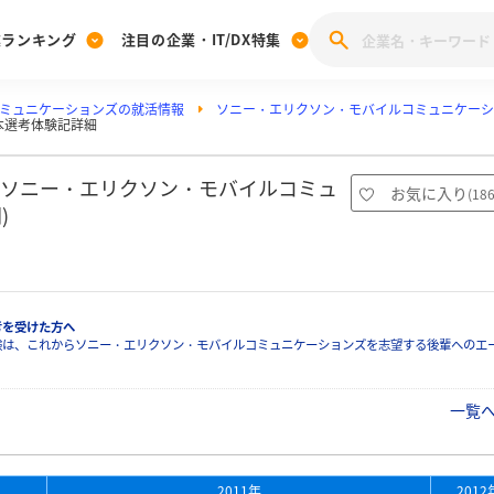
業ランキング
注目の企業・IT/DX特集
ミュニケーションズの就活情報
ソニー・エリクソン・モバイルコミュニケーシ
注目の企業特集
本選考体験記詳細
みんなのIT業界新卒就職人気企業ランキング
みんな
[27卒] 本選考体験記投稿キャンペーン
28卒 注目企業特集
27卒 注目企業特集
みんなのDX企業就職ブランド調査
年卒ソニー・エリクソン・モバイルコミュ
お気に入り
(
18
注目のIT・DX企業特集
)
28卒 IT・DX企業特集
27卒 IT・DX企業特集
28卒
みんなのIT業界新卒就職人気企業ランキング
みんな
企業研究
考を受けた方へ
験は、これからソニー・エリクソン・モバイルコミュニケーションズを志望する後輩へのエ
一覧
2011年
2012