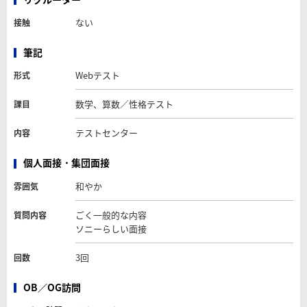
ない
接触
筆記
Webテスト
形式
数学、算数／性格テスト
課目
テストセンター
内容
個人面接・集団面接
和やか
雰囲気
ごく一般的な内容
質問内容
ソニーらしい面接
3回
回数
OB／OG訪問