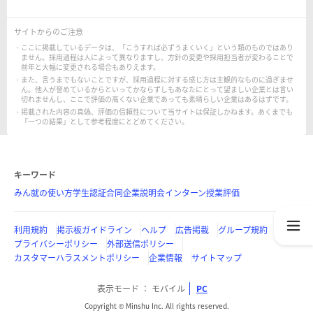
サイトからのご注意
ここに掲載しているデータは、「こうすれば必ずうまくいく」という類のものではあり
ません。採用過程は人によって異なりますし、方針の変更や採用担当者が変わることで
前年と大幅に変更される場合もありえます。
また、言うまでもないことですが、採用過程に対する感じ方は主観的なものに過ぎませ
ん。他人が誉めているからといってかならずしもあなたにとって望ましい企業とは言い
切れませんし、ここで評価の高くない企業であっても素晴らしい企業はあるはずです。
掲載された内容の真偽、評価の信頼性について当サイトは保証しかねます。あくまでも
「一つの結果」として参考程度にとどめてください。
キーワード
みん就の使い方
学生認証
合同企業説明会
インターン
授業評価
利用規約
掲示板ガイドライン
ヘルプ
広告掲載
グループ規約
プライバシーポリシー
外部送信ポリシー
カスタマーハラスメントポリシー
企業情報
サイトマップ
表示モード
モバイル
PC
Copyright © Minshu Inc. All rights reserved.