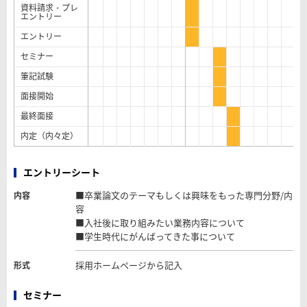
資料請求・プレ
エントリー
エントリー
セミナー
筆記試験
面接開始
最終面接
内定（内々定）
エントリーシート
■卒業論文のテーマもしくは興味をもった専門分野/内
内容
容
■入社後に取り組みたい業務内容について
■学生時代にがんばってきた事について
採用ホームページから記入
形式
セミナー