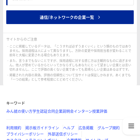
通信/ネットワークの企業一覧
サイトからのご注意
ここに掲載しているデータは、「こうすれば必ずうまくいく」という類のものではあり
ません。採用過程は人によって異なりますし、方針の変更や採用担当者が変わることで
前年と大幅に変更される場合もありえます。
また、言うまでもないことですが、採用過程に対する感じ方は主観的なものに過ぎませ
ん。他人が誉めているからといってかならずしもあなたにとって望ましい企業とは言い
切れませんし、ここで評価の高くない企業であっても素晴らしい企業はあるはずです。
掲載された内容の真偽、評価の信頼性について当サイトは保証しかねます。あくまでも
「一つの結果」として参考程度にとどめてください。
キーワード
みん就の使い方
学生認証
合同企業説明会
インターン
授業評価
利用規約
掲示板ガイドライン
ヘルプ
広告掲載
グループ規約
プライバシーポリシー
外部送信ポリシー