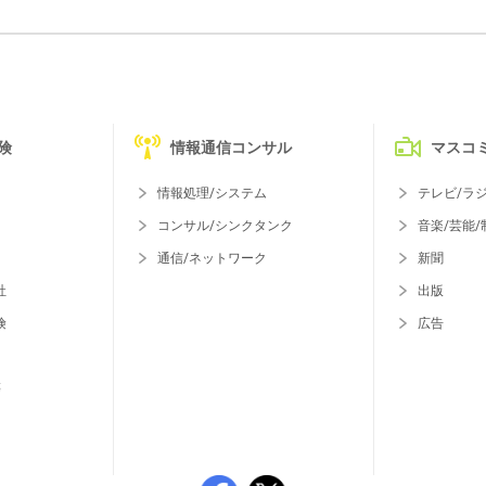
険
情報通信コンサル
マスコ
情報処理/システム
テレビ/ラ
コンサル/シンクタンク
音楽/芸能/
通信/ネットワーク
新聞
社
出版
険
広告
等