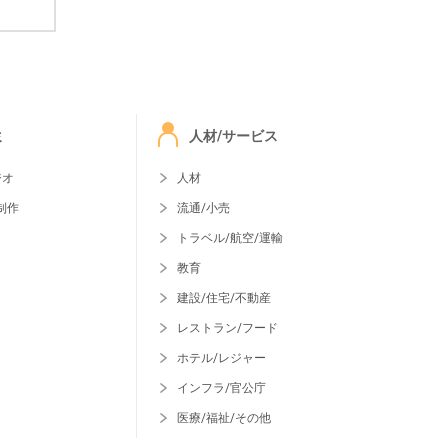
ミ
人材/サービス
ジオ
人材
制作
流通/小売
トラベル/航空/運輸
教育
建設/住宅/不動産
レストラン/フード
ホテル/レジャー
インフラ/官公庁
医療/福祉/その他