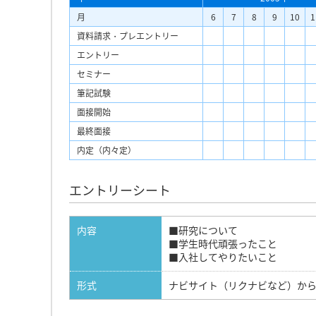
月
6
7
8
9
10
1
資料請求・プレエントリー
エントリー
セミナー
筆記試験
面接開始
最終面接
内定（内々定）
エントリーシート
内容
■研究について
■学生時代頑張ったこと
■入社してやりたいこと
形式
ナビサイト（リクナビなど）か