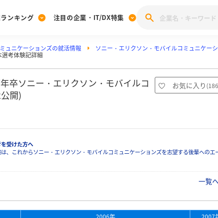
業ランキング
注目の企業・IT/DX特集
ミュニケーションズの就活情報
ソニー・エリクソン・モバイルコミュニケーシ
注目の企業特集
本選考体験記詳細
みんなのIT業界新卒就職人気企業ランキング
みんな
[27卒] 本選考体験記投稿キャンペーン
28卒 注目企業特集
27卒 注目企業特集
みんなのDX企業就職ブランド調査
07年卒ソニー・エリクソン・モバイルコ
お気に入り
(
18
注目のIT・DX企業特集
2公開)
28卒 IT・DX企業特集
27卒 IT・DX企業特集
28卒
みんなのIT業界新卒就職人気企業ランキング
みんな
企業研究
考を受けた方へ
験は、これからソニー・エリクソン・モバイルコミュニケーションズを志望する後輩へのエ
一覧
2006年
2007