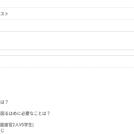
テスト
？
化
験は？
を図るはめに必要なことは？
面接官2人VS学生)
感じ