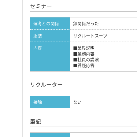
セミナー
選考との関係
無関係だった
服装
リクルートスーツ
内容
■業界説明
■業務内容
■社員の講演
■質疑応答
リクルーター
接触
ない
筆記