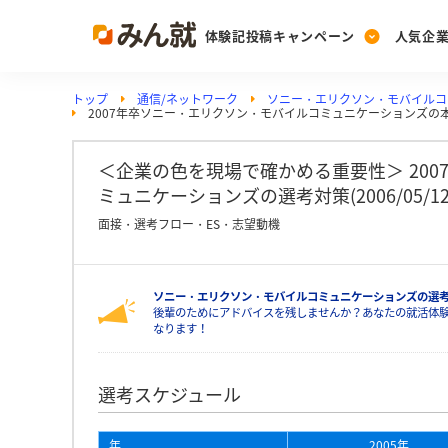
体験記投稿キャンペーン
人気企
トップ
通信/ネットワーク
ソニー・エリクソン・モバイルコ
Post
Ranking
PickUp
2007年卒ソニー・エリクソン・モバイルコミュニケーションズの
投稿する
ランキングを見る
注目の企業特集
＜企業の色を現場で確かめる重要性＞ 20
ミュニケーションズの選考対策(2006/05/1
Vote
面接・選考フロー・ES・志望動機
投票する
動画で知ろう！業界・
ソニー・エリクソン・モバイルコミュニケーションズの選
後輩のためにアドバイスを残しませんか？あなたの就活体
なります！
選考スケジュール
年
2005年