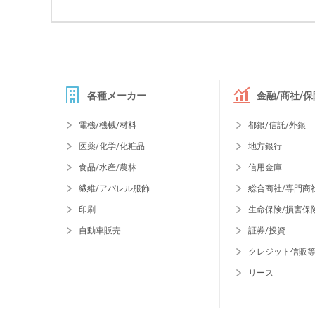
各種メーカー
金融/商社/保
電機/機械/材料
都銀/信託/外銀
医薬/化学/化粧品
地方銀行
食品/水産/農林
信用金庫
繊維/アパレル服飾
総合商社/専門商
印刷
生命保険/損害保
自動車販売
証券/投資
クレジット信販
リース