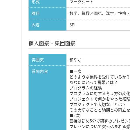
形式
マークシート
課目
数学、算数／国語、漢字／性格
内容
SPI
個人面接・集団面接
雰囲気
和やか
質問内容
■一次
どのような業界を受けているか
あなたにとって携帯とは？
プログラムの経験
プログラムに対する考え方の変
プロジェクトで何かをやった経
プロジェクトで大切なことは？
その大切なことと納期との両立
■2次
面接は初め5分で研究のプレゼン(
プレゼンについて突っ込まれる