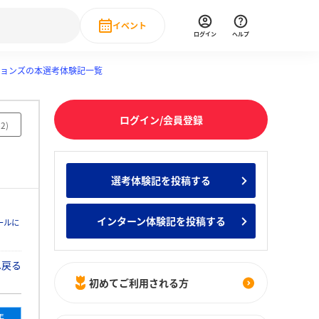
イベント
ログイン
ヘルプ
ョンズの本選考体験記一覧
Event
の新卒就職人気企業ランキング
みんなのインターン人気企業ランキン
直近のイベント一覧
ログイン/会員登録
もっと見る
62
)
 IT・DX現場社員インタビュー
の新卒就職人気企業ランキング
みんなのインターン人気企業ランキン
選考体験記を投稿する
インターン体験記を投稿する
ールに
へ戻る
初めてご利用される方
年