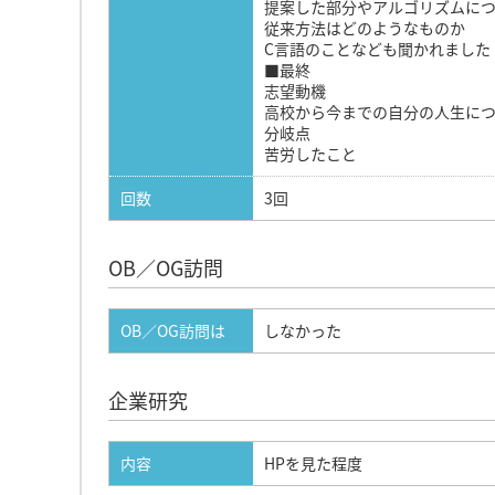
提案した部分やアルゴリズムに
従来方法はどのようなものか
C言語のことなども聞かれました
■最終
志望動機
高校から今までの自分の人生に
分岐点
苦労したこと
回数
3回
OB／OG訪問
OB／OG訪問は
しなかった
企業研究
内容
HPを見た程度