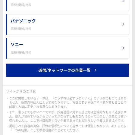
電機/機械/材料
パナソニック
電機/機械/材料
ソニー
電機/機械/材料
通信/ネットワークの企業一覧
サイトからのご注意
ここに掲載しているデータは、「こうすれば必ずうまくいく」という類のものではあり
ません。採用過程は人によって異なりますし、方針の変更や採用担当者が変わることで
前年と大幅に変更される場合もありえます。
また、言うまでもないことですが、採用過程に対する感じ方は主観的なものに過ぎませ
ん。他人が誉めているからといってかならずしもあなたにとって望ましい企業とは言い
切れませんし、ここで評価の高くない企業であっても素晴らしい企業はあるはずです。
掲載された内容の真偽、評価の信頼性について当サイトは保証しかねます。あくまでも
「一つの結果」として参考程度にとどめてください。