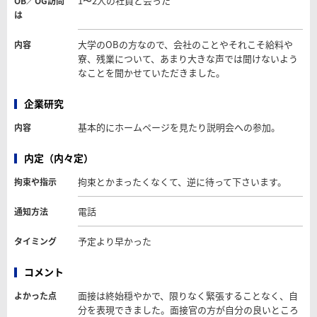
1〜2人の社員と会った
OB／OG訪問
は
大学のOBの方なので、会社のことやそれこそ給料や
内容
寮、残業について、あまり大きな声では聞けないよう
なことを聞かせていただきました。
企業研究
基本的にホームページを見たり説明会への参加。
内容
内定（内々定）
拘束とかまったくなくて、逆に待って下さいます。
拘束や指示
電話
通知方法
予定より早かった
タイミング
コメント
面接は終始穏やかで、限りなく緊張することなく、自
よかった点
分を表現できました。面接官の方が自分の良いところ