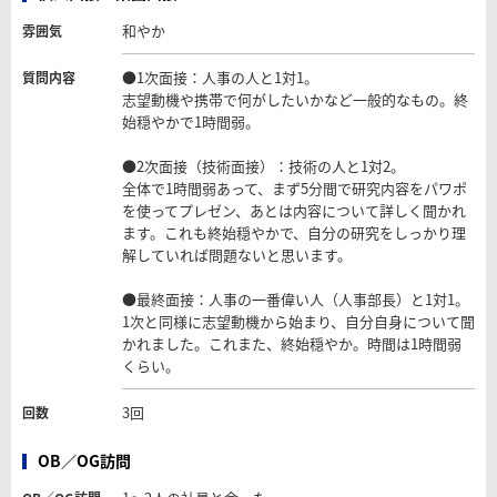
和やか
雰囲気
●1次面接：人事の人と1対1。
質問内容
志望動機や携帯で何がしたいかなど一般的なもの。終
始穏やかで1時間弱。
●2次面接（技術面接）：技術の人と1対2。
全体で1時間弱あって、まず5分間で研究内容をパワポ
を使ってプレゼン、あとは内容について詳しく聞かれ
ます。これも終始穏やかで、自分の研究をしっかり理
解していれば問題ないと思います。
●最終面接：人事の一番偉い人（人事部長）と1対1。
1次と同様に志望動機から始まり、自分自身について聞
かれました。これまた、終始穏やか。時間は1時間弱
くらい。
3回
回数
OB／OG訪問