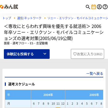
トップ
通信/ネットワーク
ソニー・エリクソン・モバイルコミュニケー
＜専攻にとらわれず興味を優先する就活術＞ 2006
年卒ソニー・エリクソン・モバイルコミュニケーシ
ョンズの選考対策(2005/06/19公開)
面接・選考フロー・ES・志望動機
お気に入り
(
1862
)
体験記を投稿する
一覧へ戻る
選考スケジュール
年
2004年
2005年
月
6
7
8
9
10
11
12
1
2
3
4
5
6
7
8
9