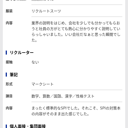
リクルートスーツ
服装
業界の説明をはじめ、会社を少しでも分かってもらお
内容
うと社員の方がとても熱心に分かりやすく説明してい
らっしゃいました。いい会社だなぁと思った瞬間でし
た。
リクルーター
ない
接触
筆記
マークシート
形式
数学、算数／国語、漢字／性格テスト
課目
まったく標準的なSPIでした。それこそ、SPIの対策本
内容
の内容がそのまま出た感じでした。
個人面接・集団面接