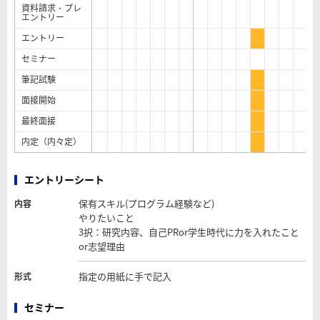
資料請求・プレ
エントリー
エントリー
セミナー
筆記試験
面接開始
最終面接
内定（内々定）
エントリーシート
保有スキル(プログラム経験など)
内容
やりたいこと
3択：研究内容、自己PRor学生時代に力を入れたこと
or志望理由
指定の用紙に手で記入
形式
セミナー