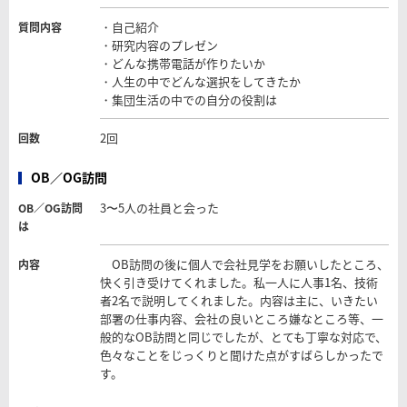
・自己紹介
質問内容
・研究内容のプレゼン
・どんな携帯電話が作りたいか
・人生の中でどんな選択をしてきたか
・集団生活の中での自分の役割は
2回
回数
OB／OG訪問
3〜5人の社員と会った
OB／OG訪問
は
OB訪問の後に個人で会社見学をお願いしたところ、
内容
快く引き受けてくれました。私一人に人事1名、技術
者2名で説明してくれました。内容は主に、いきたい
部署の仕事内容、会社の良いところ嫌なところ等、一
般的なOB訪問と同じでしたが、とても丁寧な対応で、
色々なことをじっくりと聞けた点がすばらしかったで
す。