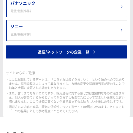
パナソニック
電機/機械/材料
ソニー
電機/機械/材料
通信/ネットワークの企業一覧
サイトからのご注意
ここに掲載しているデータは、「こうすれば必ずうまくいく」という類のものではあり
ません。採用過程は人によって異なりますし、方針の変更や採用担当者が変わることで
前年と大幅に変更される場合もありえます。
また、言うまでもないことですが、採用過程に対する感じ方は主観的なものに過ぎませ
ん。他人が誉めているからといってかならずしもあなたにとって望ましい企業とは言い
切れませんし、ここで評価の高くない企業であっても素晴らしい企業はあるはずです。
掲載された内容の真偽、評価の信頼性について当サイトは保証しかねます。あくまでも
「一つの結果」として参考程度にとどめてください。