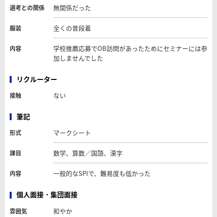
無関係だった
選考との関係
全くの普段着
服装
学校推薦応募でOB訪問があったためにセミナーには参
内容
加しませんでした
リクルーター
ない
接触
筆記
マークシート
形式
数学、算数／国語、漢字
課目
一般的なSPIで、難易度も低かった
内容
個人面接・集団面接
和やか
雰囲気