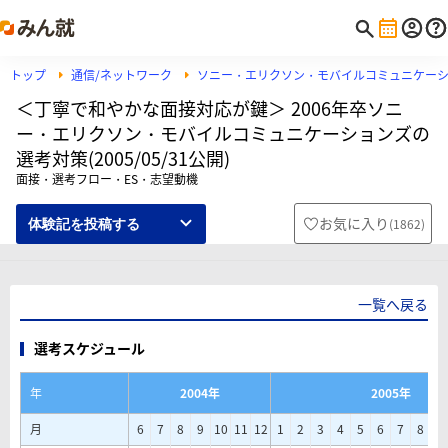
トップ
通信/ネットワーク
ソニー・エリクソン・モバイルコミュニケー
＜丁寧で和やかな面接対応が鍵＞ 2006年卒ソニ
ー・エリクソン・モバイルコミュニケーションズの
選考対策(2005/05/31公開)
面接・選考フロー・ES・志望動機
お気に入り
(
1862
)
体験記を投稿する
一覧へ戻る
選考スケジュール
年
2004年
2005年
月
6
7
8
9
10
11
12
1
2
3
4
5
6
7
8
9