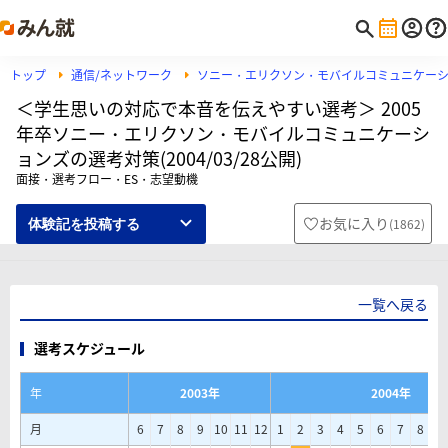
トップ
通信/ネットワーク
ソニー・エリクソン・モバイルコミュニケー
＜学生思いの対応で本音を伝えやすい選考＞ 2005
年卒ソニー・エリクソン・モバイルコミュニケーシ
ョンズの選考対策(2004/03/28公開)
面接・選考フロー・ES・志望動機
お気に入り
(
1862
)
体験記を投稿する
一覧へ戻る
選考スケジュール
年
2003年
2004年
月
6
7
8
9
10
11
12
1
2
3
4
5
6
7
8
9