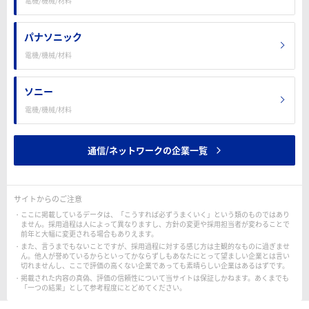
電機/機械/材料
パナソニック
電機/機械/材料
ソニー
電機/機械/材料
通信/ネットワークの企業一覧
サイトからのご注意
ここに掲載しているデータは、「こうすれば必ずうまくいく」という類のものではあり
ません。採用過程は人によって異なりますし、方針の変更や採用担当者が変わることで
前年と大幅に変更される場合もありえます。
また、言うまでもないことですが、採用過程に対する感じ方は主観的なものに過ぎませ
ん。他人が誉めているからといってかならずしもあなたにとって望ましい企業とは言い
切れませんし、ここで評価の高くない企業であっても素晴らしい企業はあるはずです。
掲載された内容の真偽、評価の信頼性について当サイトは保証しかねます。あくまでも
「一つの結果」として参考程度にとどめてください。