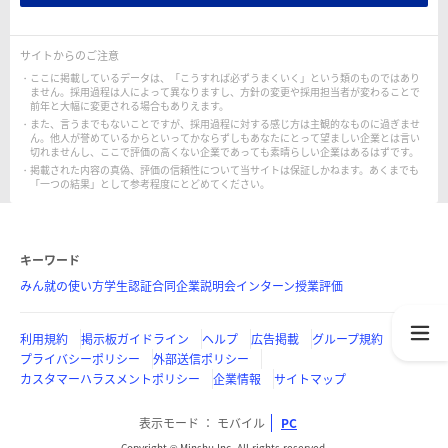
サイトからのご注意
ここに掲載しているデータは、「こうすれば必ずうまくいく」という類のものではあり
ません。採用過程は人によって異なりますし、方針の変更や採用担当者が変わることで
前年と大幅に変更される場合もありえます。
また、言うまでもないことですが、採用過程に対する感じ方は主観的なものに過ぎませ
ん。他人が誉めているからといってかならずしもあなたにとって望ましい企業とは言い
切れませんし、ここで評価の高くない企業であっても素晴らしい企業はあるはずです。
掲載された内容の真偽、評価の信頼性について当サイトは保証しかねます。あくまでも
「一つの結果」として参考程度にとどめてください。
キーワード
みん就の使い方
学生認証
合同企業説明会
インターン
授業評価
利用規約
掲示板ガイドライン
ヘルプ
広告掲載
グループ規約
プライバシーポリシー
外部送信ポリシー
カスタマーハラスメントポリシー
企業情報
サイトマップ
表示モード
モバイル
PC
Copyright © Minshu Inc. All rights reserved.