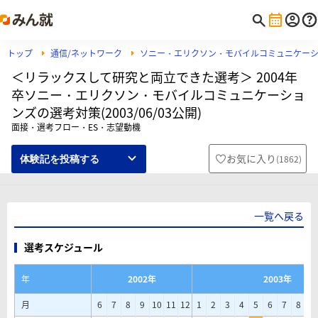
トップ
通信/ネットワーク
ソニー・エリクソン・モバイルコミュニケー
＜リラックスして研究と両立できた選考＞ 2004年
卒ソニー・エリクソン・モバイルコミュニケーショ
ンズの選考対策(2003/06/03公開)
面接・選考フロー・ES・志望動機
お気に入り
(
1862
)
体験記を投稿する
一覧へ戻る
選考スケジュール
年
2002年
2003年
月
6
7
8
9
10
11
12
1
2
3
4
5
6
7
8
9