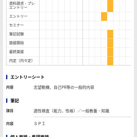
資料請求・プレ
エントリー
エントリー
セミナー
筆記試験
面接開始
最終面接
内定（内々定）
エントリーシート
志望動機、自己PR等の一般的内容
内容
筆記
適性検査（能力、性格）／一般教養・知識
課目
ＳＰＩ
内容
個人面接・集団面接