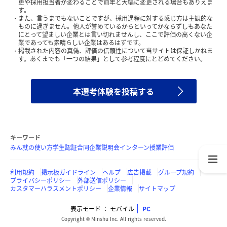
更や採用担当者が変わることで前年と大幅に変更される場合もありえま
す。
また、言うまでもないことですが、採用過程に対する感じ方は主観的な
ものに過ぎません。他人が誉めているからといってかならずしもあなた
にとって望ましい企業とは言い切れませんし、ここで評価の高くない企
業であっても素晴らしい企業はあるはずです。
掲載された内容の真偽、評価の信頼性について当サイトは保証しかねま
す。あくまでも「一つの結果」として参考程度にとどめてください。
本選考体験を投稿する
キーワード
みん就の使い方
学生認証
合同企業説明会
インターン
授業評価
利用規約
掲示板ガイドライン
ヘルプ
広告掲載
グループ規約
プライバシーポリシー
外部送信ポリシー
カスタマーハラスメントポリシー
企業情報
サイトマップ
表示モード
モバイル
PC
Copyright © Minshu Inc. All rights reserved.