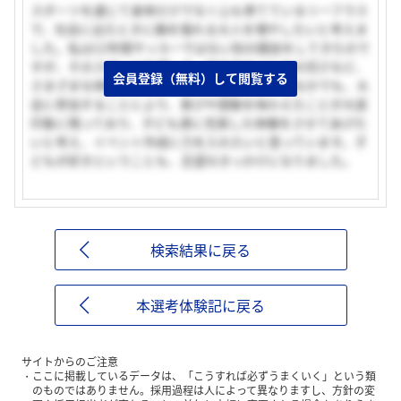
スポーツを通じて身体だけでなく心も育てているリーフラス
で、社会に出たときに胸を張れる大人を増やしたいと考えま
した。私は12年間サッカーではない別の競技をしてきたので
すが、そのスポーツを通して、協力することの大切さなど、
会員登録（無料）して閲覧する
さまざまな体験をすることができました。そのなかでも、大
会に参加することにより、喜びや感動を味わえたことが大変
印象に残っており、子ども達に充実した体験をさせてあげた
いと考え、イベント作成に力を入れたいと思っています。子
どもが好きということも、志望のきっかけになりました。
検索結果に戻る
本選考体験記に戻る
サイトからのご注意
ここに掲載しているデータは、「こうすれば必ずうまくいく」という類
のものではありません。採用過程は人によって異なりますし、方針の変