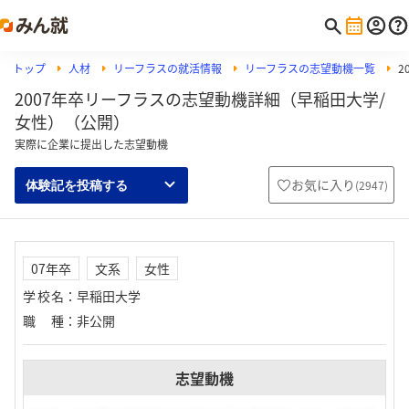
トップ
人材
リーフラスの就活情報
リーフラスの志望動機一覧
2
2007年卒リーフラスの志望動機詳細（早稲田大学/
女性）（公開）
実際に企業に提出した志望動機
お気に入り
(
2947
)
体験記を投稿する
07年卒
文系
女性
学校名
：
早稲田大学
職種
：
非公開
志望動機