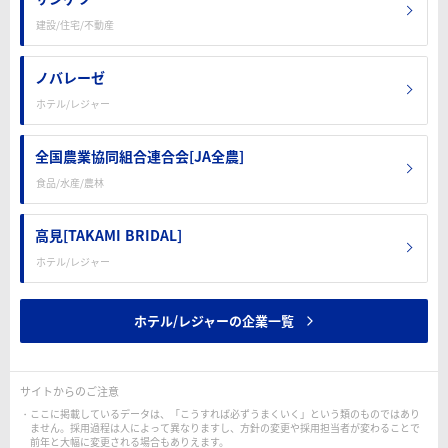
建設/住宅/不動産
ノバレーゼ
ホテル/レジャー
全国農業協同組合連合会[JA全農]
食品/水産/農林
高見[TAKAMI BRIDAL]
ホテル/レジャー
ホテル/レジャーの企業一覧
サイトからのご注意
ここに掲載しているデータは、「こうすれば必ずうまくいく」という類のものではあり
ません。採用過程は人によって異なりますし、方針の変更や採用担当者が変わることで
前年と大幅に変更される場合もありえます。