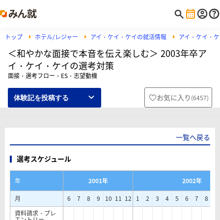
トップ
ホテル/レジャー
アイ・ケイ・ケイの就活情報
アイ・ケイ・ケ
＜和やかな面接で本音を伝え楽しむ＞ 2003年卒ア
イ・ケイ・ケイの選考対策
面接・選考フロー・ES・志望動機
お気に入り
(
6457
)
体験記を投稿する
一覧へ戻る
選考スケジュール
年
2001年
2002年
月
6
7
8
9
10
11
12
1
2
3
4
5
6
7
8
9
資料請求・プレ
エントリー