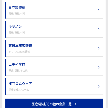
日立製作所
電機/機械/材料
キヤノン
電機/機械/材料
東日本旅客鉄道
トラベル/航空/運輸
ニチイ学館
医療/福祉/その他
NTTコムウェア
情報処理/システム
医療/福祉/その他の企業一覧