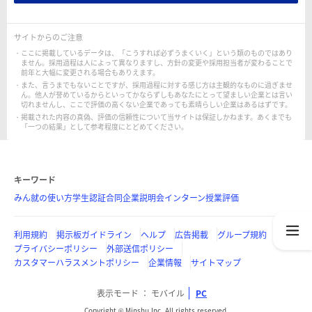
サイトからのご注意
ここに掲載しているデータは、「こうすれば必ずうまくいく」という類のものではあり
ません。採用過程は人によって異なりますし、方針の変更や採用担当者が変わることで
前年と大幅に変更される場合もありえます。
また、言うまでもないことですが、採用過程に対する感じ方は主観的なものに過ぎませ
ん。他人が誉めているからといってかならずしもあなたにとって望ましい企業とは言い
切れませんし、ここで評価の高くない企業であっても素晴らしい企業はあるはずです。
掲載された内容の真偽、評価の信頼性について当サイトは保証しかねます。あくまでも
「一つの結果」として参考程度にとどめてください。
キーワード
みん就の使い方
学生認証
合同企業説明会
インターン
授業評価
利用規約
掲示板ガイドライン
ヘルプ
広告掲載
グループ規約
プライバシーポリシー
外部送信ポリシー
カスタマーハラスメントポリシー
企業情報
サイトマップ
表示モード
モバイル
PC
Copyright © Minshu Inc. All rights reserved.