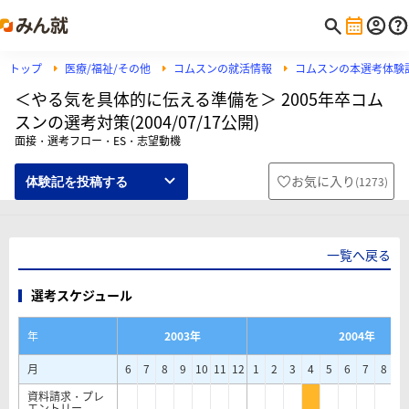
トップ
医療/福祉/その他
コムスンの就活情報
コムスンの本選考体験
＜やる気を具体的に伝える準備を＞ 2005年卒コム
スンの選考対策(2004/07/17公開)
面接・選考フロー・ES・志望動機
お気に入り
(
1273
)
体験記を投稿する
一覧へ戻る
選考スケジュール
年
2003年
2004年
月
6
7
8
9
10
11
12
1
2
3
4
5
6
7
8
9
資料請求・プレ
エントリー