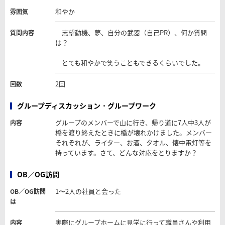
和やか
雰囲気
志望動機、夢、自分の武器（自己PR）、何か質問
質問内容
は？
とても和やかで笑うこともできるくらいでした。
2回
回数
グループディスカッション・グループワーク
グループのメンバーで山に行き、帰り道に7人中3人が
内容
橋を渡り終えたときに橋が壊れかけました。メンバー
それぞれが、ライター、お酒、タオル、懐中電灯等を
持っています。さて、どんな対応をとりますか？
OB／OG訪問
1〜2人の社員と会った
OB／OG訪問
は
実際にグループホームに見学に行って職員さんや利用
内容