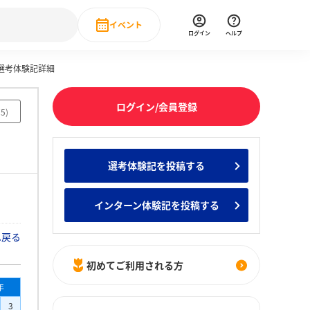
イベント
ログイン
ヘルプ
本選考体験記詳細
Event
の新卒就職人気企業ランキング
みんなのインターン人気企業ランキン
直近のイベント一覧
ログイン/会員登録
75
)
もっと見る
 IT・DX現場社員インタビュー
選考体験記を投稿する
の新卒就職人気企業ランキング
みんなのインターン人気企業ランキン
インターン体験記を投稿する
へ戻る
初めてご利用される方
年
3