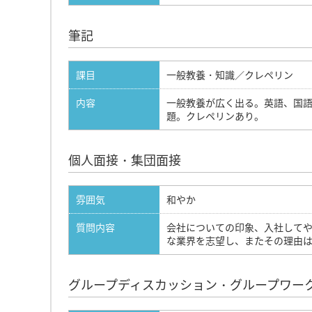
筆記
課目
一般教養・知識／クレペリン
内容
一般教養が広く出る。英語、国
題。クレペリンあり。
個人面接・集団面接
雰囲気
和やか
質問内容
会社についての印象、入社して
な業界を志望し、またその理由
グループディスカッション・グループワー