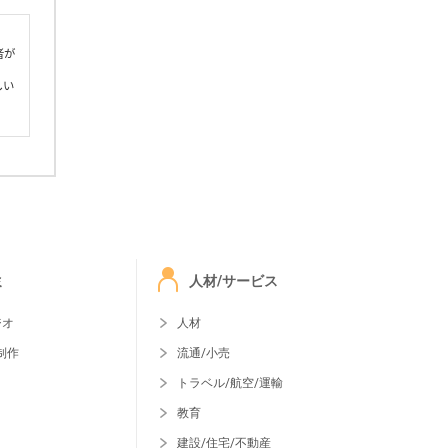
者が
しい
ミ
人材/サービス
ジオ
人材
制作
流通/小売
トラベル/航空/運輸
教育
建設/住宅/不動産