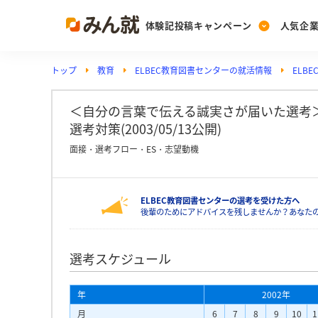
体験記投稿キャンペーン
人気企
トップ
教育
ELBEC教育図書センターの就活情報
ELB
Post
Ranking
PickUp
投稿する
ランキングを見る
注目の企業特集
＜自分の言葉で伝える誠実さが届いた選考＞ 
選考対策(2003/05/13公開)
面接・選考フロー・ES・志望動機
Vote
投票する
ELBEC教育図書センターの選考を受けた方へ
動画で知ろう！業界・
後輩のためにアドバイスを残しませんか？あなたの
選考スケジュール
年
2002年
月
6
7
8
9
10
1