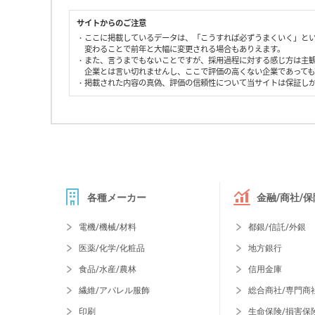
サイトからのご注意
・ここに掲載しているデータは、「こうすれば必ずうまくいく」と
変わることで前年と大幅に変更される場合もありえます。
・また、言うまでもないことですが、採用過程に対する感じ方は主
企業とは言い切れませんし、ここで評価の高くない企業であって
・掲載された内容の真偽、評価の信頼性について当サイトは保証し
各種メーカー
金融/商社/保
電機/機械/材料
都銀/信託/外銀
医薬/化学/化粧品
地方銀行
食品/水産/農林
信用金庫
繊維/アパレル服飾
総合商社/専門商
印刷
生命保険/損害保