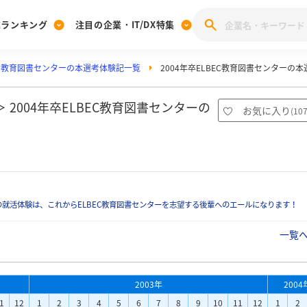
業ランキング
注目の企業・IT/DX特集
EC教育図書センターの本選考体験記一覧
2004年卒ELBEC教育図書センターの
注目の企業特集
みんなのIT業界新卒就職人気企業ランキング
みんな
[27卒] 本選考体験記投稿キャンペーン
28卒 注目企業特集
27卒 注目企業特集
みんなのDX企業就職ブランド調査
2004年卒ELBEC教育図書センターの
お気に入り
(
10
注目のIT・DX企業特集
28卒 IT・DX企業特集
27卒 IT・DX企業特集
28卒
みんなのIT業界新卒就職人気企業ランキング
みんな
企業研究
就活体験は、これからELBEC教育図書センターを志望する後輩へのエールになります！
一覧
2003年
2004
1
12
1
2
3
4
5
6
7
8
9
10
11
12
1
2