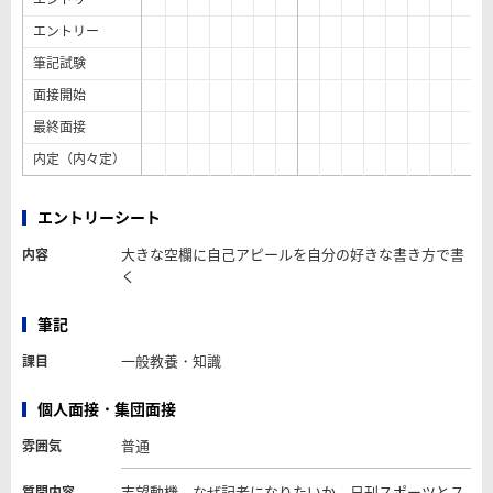
エントリー
筆記試験
面接開始
最終面接
内定（内々定）
エントリーシート
大きな空欄に自己アピールを自分の好きな書き方で書
内容
く
筆記
一般教養・知識
課目
個人面接・集団面接
普通
雰囲気
志望動機。なぜ記者になりたいか。日刊スポーツとス
質問内容