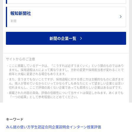
報知新聞社
新聞
新聞の企業一覧
サイトからのご注意
ここに掲載しているデータは、「こうすれば必ずうまくいく」という類のものではあり
ません。採用過程は人によって異なりますし、方針の変更や採用担当者が変わることで
前年と大幅に変更される場合もありえます。
また、言うまでもないことですが、採用過程に対する感じ方は主観的なものに過ぎませ
ん。他人が誉めているからといってかならずしもあなたにとって望ましい企業とは言い
切れませんし、ここで評価の高くない企業であっても素晴らしい企業はあるはずです。
掲載された内容の真偽、評価の信頼性について当サイトは保証しかねます。あくまでも
「一つの結果」として参考程度にとどめてください。
キーワード
みん就の使い方
学生認証
合同企業説明会
インターン
授業評価