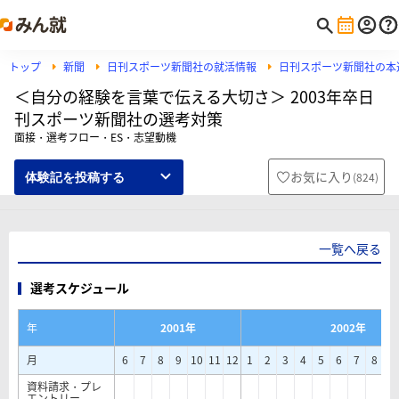
トップ
新聞
日刊スポーツ新聞社の就活情報
日刊スポーツ新聞社の本
＜自分の経験を言葉で伝える大切さ＞ 2003年卒日
刊スポーツ新聞社の選考対策
面接・選考フロー・ES・志望動機
お気に入り
(
824
)
体験記を投稿する
一覧へ戻る
選考スケジュール
年
2001年
2002年
月
6
7
8
9
10
11
12
1
2
3
4
5
6
7
8
9
資料請求・プレ
エントリー