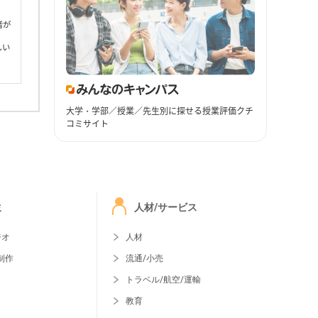
者が
しい
大学・学部／授業／先生別に探せる授業評価クチ
コミサイト
ミ
人材/サービス
ジオ
人材
制作
流通/小売
トラベル/航空/運輸
教育