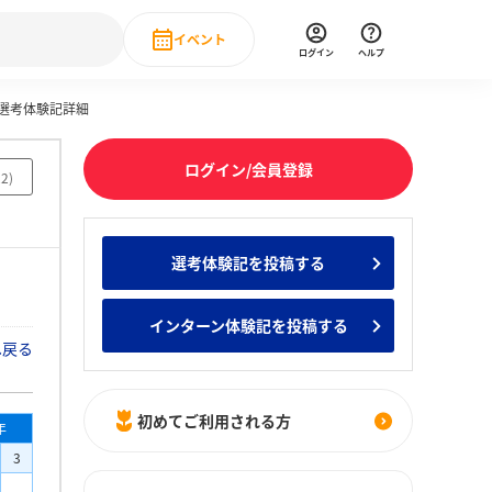
イベント
ログイン
ヘルプ
本選考体験記詳細
Event
の新卒就職人気企業ランキング
みんなのインターン人気企業ランキン
直近のイベント一覧
ログイン/会員登録
22
)
もっと見る
 IT・DX現場社員インタビュー
選考体験記を投稿する
の新卒就職人気企業ランキング
みんなのインターン人気企業ランキン
インターン体験記を投稿する
へ戻る
初めてご利用される方
年
3