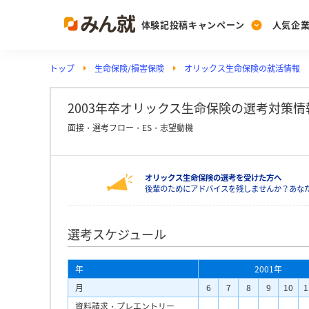
体験記投稿キャンペーン
人気企
トップ
生命保険/損害保険
オリックス生命保険の就活情報
Post
Ranking
PickUp
投稿する
ランキングを見る
注目の企業特集
2003年卒オリックス生命保険の選考対策情
面接・選考フロー・ES・志望動機
Vote
オリックス生命保険の選考を受けた方へ
投票する
後輩のためにアドバイスを残しませんか？あな
動画で知ろう！業界・
選考スケジュール
年
2001年
月
6
7
8
9
10
1
資料請求・プレエントリー