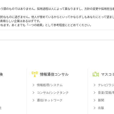
いう類のものではありません。採用過程は人によって異なりますし、方針の変更や採用担当
観的なものに過ぎません。他人が誉めているからといってかならずしもあなたにとって望ま
も素晴らしい企業はあるはずです。
かねます。あくまでも「一つの結果」として参考程度にとどめてください。
険
情報通信コンサル
マスコ
情報処理/システム
テレビ/ラ
コンサル/シンクタンク
音楽/芸能/
通信/ネットワーク
新聞
社
出版