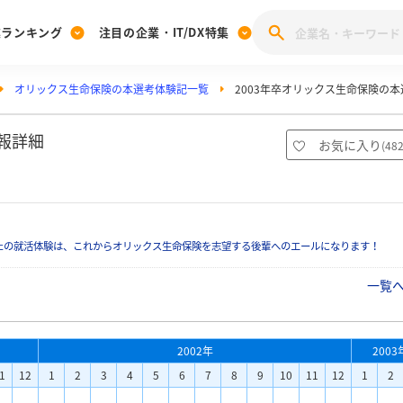
業ランキング
注目の企業・IT/DX特集
オリックス生命保険の本選考体験記一覧
2003年卒オリックス生命保険の
注目の企業特集
みんなのIT業界新卒就職人気企業ランキング
みんな
[27卒] 本選考体験記投稿キャンペーン
28卒 注目企業特集
27卒 注目企業特集
みんなのDX企業就職ブランド調査
報詳細
お気に入り
(
48
注目のIT・DX企業特集
28卒 IT・DX企業特集
27卒 IT・DX企業特集
28卒
みんなのIT業界新卒就職人気企業ランキング
みんな
たの就活体験は、これからオリックス生命保険を志望する後輩へのエールになります！
企業研究
一覧
2002年
2003
1
12
1
2
3
4
5
6
7
8
9
10
11
12
1
2