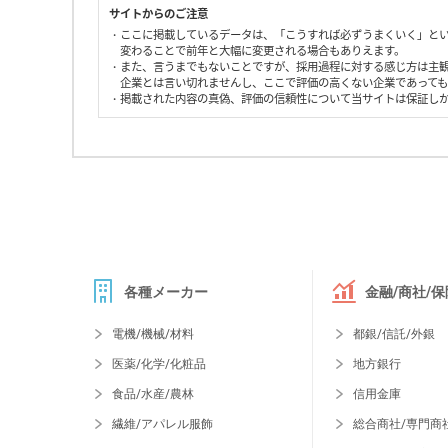
サイトからのご注意
・ここに掲載しているデータは、「こうすれば必ずうまくいく」と
変わることで前年と大幅に変更される場合もありえます。
・また、言うまでもないことですが、採用過程に対する感じ方は主
企業とは言い切れませんし、ここで評価の高くない企業であって
・掲載された内容の真偽、評価の信頼性について当サイトは保証し
各種メーカー
金融/商社/保
電機/機械/材料
都銀/信託/外銀
医薬/化学/化粧品
地方銀行
食品/水産/農林
信用金庫
繊維/アパレル服飾
総合商社/専門商