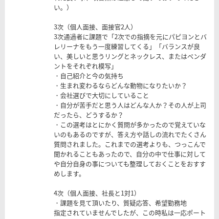
い。）
3次（個人面接、面接官2人）
3次通過者に課題で「2次での指摘を元にパピヨンとバ
レリーナをもう一度練習してくる」「バランスが良
い、美しいと思うリングとネックレス、またはペンダ
ントをそれぞれ模写」
・自己紹介と今の気持ち
・生まれ変わるならどんな動物になりたいか？
・会社選びで大切にしていること
・自分が苦手だと思う人はどんな人か？その人が上司
だったら、どうするか？
・この選考はとにかく質問が多かったので覚えていな
いのもあるのですが、答え方や話しの流れでたくさん
質問されました。これまでの選考よりも、つっこんで
聞かれることもあったので、自分の中で仕事に対して
や自分自身の事についても整理しておくことをおすす
めします。
4次（個人面接、社長と1対1）
・課題を見て頂いたり、質疑応答、希望勤務地
指定されていませんでしたが、この時私は一応ポート