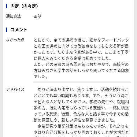
内定（内々定）
電話
通知方法
コメント
とにかく、全ての選考の後に、細かなフィードバック
よかった点
と次回の選考に向けての改善点をしてもらえる所が良
かったです。たくさん企業がある中で、ここまで丁寧
に個人をみてくださる企業は初めてでした。
また、どの選考の時も雰囲気はおだやかで、面接官の
方はみなさん学生の話をしっかり聞いてくださる印象
でした。
周りが決まり出すと、焦りますし、活動を続けるこ
アドバイス
とがとても辛い時期もあります。でも、そういう時こ
そ色んな人と話してください。学校の先生や、就職相
談の方、既に内定をもらっている友達や、一緒に頑張
っている友達、後輩、色んな人と話す事で今までの活
動の見直しや、新しい適性を発見できました。
企業研究や筆記対策はもちろんですが、それよりも
やはり自己分析をしっかり固めておくことが大切だと