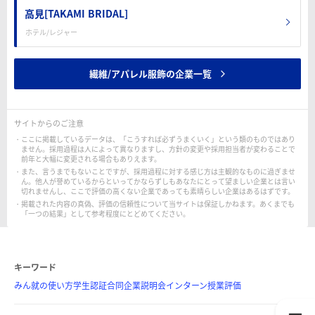
高見[TAKAMI BRIDAL]
ホテル/レジャー
繊維/アパレル服飾の企業一覧
サイトからのご注意
ここに掲載しているデータは、「こうすれば必ずうまくいく」という類のものではあり
ません。採用過程は人によって異なりますし、方針の変更や採用担当者が変わることで
前年と大幅に変更される場合もありえます。
また、言うまでもないことですが、採用過程に対する感じ方は主観的なものに過ぎませ
ん。他人が誉めているからといってかならずしもあなたにとって望ましい企業とは言い
切れませんし、ここで評価の高くない企業であっても素晴らしい企業はあるはずです。
掲載された内容の真偽、評価の信頼性について当サイトは保証しかねます。あくまでも
「一つの結果」として参考程度にとどめてください。
キーワード
みん就の使い方
学生認証
合同企業説明会
インターン
授業評価