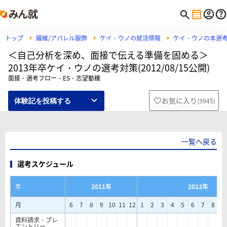
トップ
繊維/アパレル服飾
ケイ・ウノの就活情報
ケイ・ウノの本選
＜自己分析を深め、面接で伝える準備を固める＞
2013年卒ケイ・ウノの選考対策(2012/08/15公開)
面接・選考フロー・ES・志望動機
お気に入り
(
3945
)
体験記を投稿する
一覧へ戻る
選考スケジュール
年
2011年
2012年
月
6
7
8
9
10
11
12
1
2
3
4
5
6
7
8
9
資料請求・プレ
エントリー