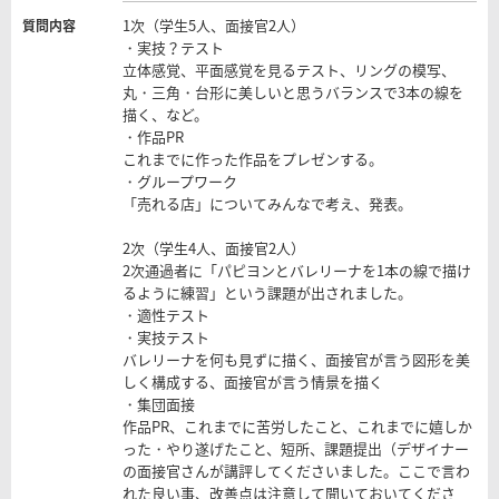
1次（学生5人、面接官2人）
質問内容
・実技？テスト
立体感覚、平面感覚を見るテスト、リングの模写、
丸・三角・台形に美しいと思うバランスで3本の線を
描く、など。
・作品PR
これまでに作った作品をプレゼンする。
・グループワーク
「売れる店」についてみんなで考え、発表。
2次（学生4人、面接官2人）
2次通過者に「パピヨンとバレリーナを1本の線で描け
るように練習」という課題が出されました。
・適性テスト
・実技テスト
バレリーナを何も見ずに描く、面接官が言う図形を美
しく構成する、面接官が言う情景を描く
・集団面接
作品PR、これまでに苦労したこと、これまでに嬉しか
った・やり遂げたこと、短所、課題提出（デザイナー
の面接官さんが講評してくださいました。ここで言わ
れた良い事、改善点は注意して聞いておいてくださ