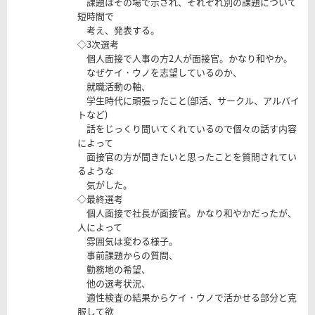
課題はその場で示され、それぞれ別の課題について
短時間で
考え、発表する。
◇3次選考
個人面接で人事の方2人が面接官。かなり和やか。
なぜケイ・ウノを志望しているのか、
就職活動の軸、
学生時代に頑張ったこと(部活、サークル、アルバイ
トなど)
話をじっくり聞いてくれているので個々の話す内容
によって
面接官の方が聞きたいと思ったことを質問されてい
るような
気がした。
◇最終選考
個人面接で社長が面接官。かなり和やかだったが、
人によって
雰囲気は変わる様子。
事前課題からの質問、
勤務地の希望、
他の選考状況、
適性検査の結果からケイ・ウノで活かせる部分と克
服して欲