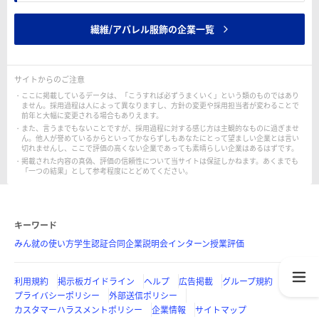
繊維/アパレル服飾の企業一覧
サイトからのご注意
ここに掲載しているデータは、「こうすれば必ずうまくいく」という類のものではあり
ません。採用過程は人によって異なりますし、方針の変更や採用担当者が変わることで
前年と大幅に変更される場合もありえます。
また、言うまでもないことですが、採用過程に対する感じ方は主観的なものに過ぎませ
ん。他人が誉めているからといってかならずしもあなたにとって望ましい企業とは言い
切れませんし、ここで評価の高くない企業であっても素晴らしい企業はあるはずです。
掲載された内容の真偽、評価の信頼性について当サイトは保証しかねます。あくまでも
「一つの結果」として参考程度にとどめてください。
キーワード
みん就の使い方
学生認証
合同企業説明会
インターン
授業評価
利用規約
掲示板ガイドライン
ヘルプ
広告掲載
グループ規約
プライバシーポリシー
外部送信ポリシー
カスタマーハラスメントポリシー
企業情報
サイトマップ