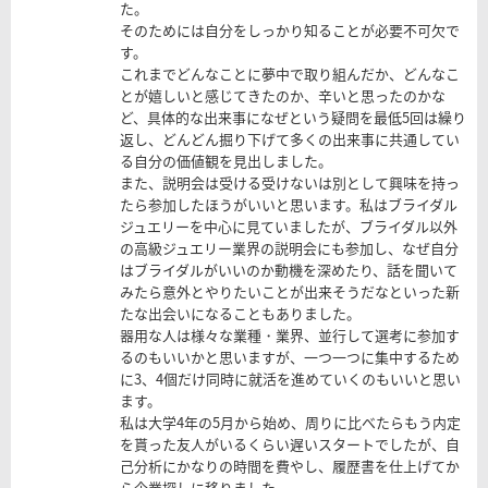
た。
そのためには自分をしっかり知ることが必要不可欠で
す。
これまでどんなことに夢中で取り組んだか、どんなこ
とが嬉しいと感じてきたのか、辛いと思ったのかな
ど、具体的な出来事になぜという疑問を最低5回は繰り
返し、どんどん掘り下げて多くの出来事に共通してい
る自分の価値観を見出しました。
また、説明会は受ける受けないは別として興味を持っ
たら参加したほうがいいと思います。私はブライダル
ジュエリーを中心に見ていましたが、ブライダル以外
の高級ジュエリー業界の説明会にも参加し、なぜ自分
はブライダルがいいのか動機を深めたり、話を聞いて
みたら意外とやりたいことが出来そうだなといった新
たな出会いになることもありました。
器用な人は様々な業種・業界、並行して選考に参加す
るのもいいかと思いますが、一つ一つに集中するため
に3、4個だけ同時に就活を進めていくのもいいと思い
ます。
私は大学4年の5月から始め、周りに比べたらもう内定
を貰った友人がいるくらい遅いスタートでしたが、自
己分析にかなりの時間を費やし、履歴書を仕上げてか
ら企業探しに移りました。