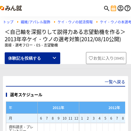
トップ
繊維/アパレル服飾
ケイ・ウノの就活情報
ケイ・ウノの本選
＜自己軸を深掘りして説得力ある志望動機を作る＞
2013年卒ケイ・ウノの選考対策(2012/08/10公開)
面接・選考フロー・ES・志望動機
お気に入り
(
3945
)
体験記を投稿する
一覧へ戻る
選考スケジュール
年
2011年
2012年
月
6
7
8
9
10
11
12
1
2
3
4
5
6
7
8
9
資料請求・プレ
エントリー