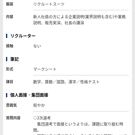
リクルートスーツ
服装
新人社員の方による企業説明(業界説明も含む)や業務
内容
説明、販売実演、社長の講演
リクルーター
ない
接触
筆記
マークシート
形式
数学、算数／国語、漢字／性格テスト
課目
個人面接・集団面接
和やか
雰囲気
◇2次選考
質問内容
集団選考で面接というよりは、課題に取り組む時
間。