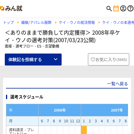
トップ
繊維/アパレル服飾
ケイ・ウノの就活情報
ケイ・ウノの本選
＜ありのままで勝負して内定獲得＞ 2008年卒ケ
イ・ウノの選考対策(2007/03/23公開)
面接・選考フロー・ES・志望動機
お気に入り
(
3945
)
体験記を投稿する
一覧へ戻る
選考スケジュール
年
2006年
2007年
月
6
7
8
9
10
11
12
1
2
3
4
5
6
7
8
9
資料請求・プレ
エントリー