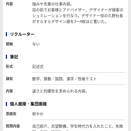
強みや先輩の仕事内容。
内容
目の前でお客様とアドバイザー、デザイナーが接客の
シュミレーションを行なう。デザイナー役の久野社長
がすらすらデザイン画を3～4枚ほど書いた。
リクルーター
ない
接触
筆記
記述式
形式
数学、算数／国語、漢字／性格テスト
課目
速さと的確性を求められる内容。
内容
個人面接・集団面接
和やか
雰囲気
自己紹介、志望動機、学生時代力を入れたこと、失敗
質問内容