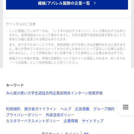
繊維/アパレル服飾の企業一覧
サイトからのご注意
ここに掲載しているデータは、「こうすれば必ずうまくいく」という類のものではあり
ません。採用過程は人によって異なりますし、方針の変更や採用担当者が変わることで
前年と大幅に変更される場合もありえます。
また、言うまでもないことですが、採用過程に対する感じ方は主観的なものに過ぎませ
ん。他人が誉めているからといってかならずしもあなたにとって望ましい企業とは言い
切れませんし、ここで評価の高くない企業であっても素晴らしい企業はあるはずです。
掲載された内容の真偽、評価の信頼性について当サイトは保証しかねます。あくまでも
「一つの結果」として参考程度にとどめてください。
キーワード
みん就の使い方
学生認証
合同企業説明会
インターン
授業評価
利用規約
掲示板ガイドライン
ヘルプ
広告掲載
グループ規約
プライバシーポリシー
外部送信ポリシー
カスタマーハラスメントポリシー
企業情報
サイトマップ
表示モード
モバイル
PC