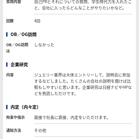
自己PRとそれについての質問、学生時代力を入れたこ
質問内容
と、会社に入ったらどんなことがやりたいかなど。
4回
回数
OB／OG訪問
しなかった
OB／OG訪問
は
企業研究
ジュエリー業界は大体エントリーして、説明会に参加
内容
するなどしました。たくさんの会社の説明を聞けば比
較もしやすいと思います。企業研究は日経ナビやHPな
どを熟読しただけです。
内定（内々定）
面接で社長に直接、内定をいただけます。
拘束や指示
その他
通知方法