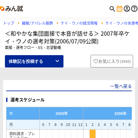
トップ
繊維/アパレル服飾
ケイ・ウノの就活情報
ケイ・ウノの本選
＜和やかな集団面接で本音が話せる＞ 2007年卒ケ
イ・ウノの選考対策(2006/07/09公開)
面接・選考フロー・ES・志望動機
お気に入り
(
3945
)
体験記を投稿する
一覧へ戻る
選考スケジュール
年
2005年
2006年
月
6
7
8
9
10
11
12
1
2
3
4
5
6
7
8
9
資料請求・プレ
エントリー