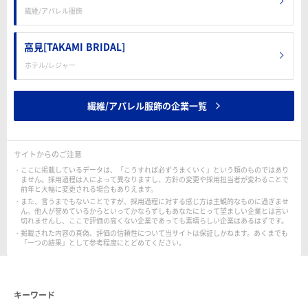
繊維/アパレル服飾
高見[TAKAMI BRIDAL]
ホテル/レジャー
繊維/アパレル服飾の企業一覧
サイトからのご注意
ここに掲載しているデータは、「こうすれば必ずうまくいく」という類のものではあり
ません。採用過程は人によって異なりますし、方針の変更や採用担当者が変わることで
前年と大幅に変更される場合もありえます。
また、言うまでもないことですが、採用過程に対する感じ方は主観的なものに過ぎませ
ん。他人が誉めているからといってかならずしもあなたにとって望ましい企業とは言い
切れませんし、ここで評価の高くない企業であっても素晴らしい企業はあるはずです。
掲載された内容の真偽、評価の信頼性について当サイトは保証しかねます。あくまでも
「一つの結果」として参考程度にとどめてください。
キーワード