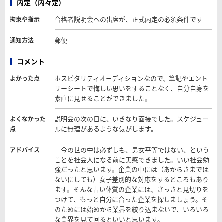
内定（内々定）
合格者説明会への出席が、正式内定の必須条件です
拘束や指示
郵便
通知方法
コメント
ホスピタリティオーディションなので、筆記やエント
よかった点
リーシートで悔しい思いをすることなく、自分自身を
素直に見せることができました。
説明会の次の日に、いきなり面接でした。スケジュー
よくなかった
ルに無理があるような気がします。
点
今の世の中は必ずしも、男女平等ではない、という
アドバイス
ことを社会人になる前に実感できました。いい社会勉
強だったと思います。企業の中には（あからさまでは
ないにしても）女子差別的な対応をするところもあり
ます。そんな古い体質の企業には、さっさと見切りを
つけて、もっと自分に合った企業を探しましょう。そ
のためには始めから業界を絞り込まないで、いろいろ
な業界を見て回るといいと思います。