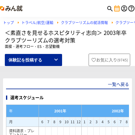
トップ
トラベル/航空/運輸
クラブツーリズムの就活情報
クラブツー
＜素直さを見せるホスピタリティ志向＞ 2003年卒
クラブツーリズムの選考対策
面接・選考フロー・ES・志望動機
お気に入り
(
9745
)
体験記を投稿する
一覧へ戻る
選考スケジュール
年
2001年
2002年
月
6
7
8
9
10
11
12
1
2
3
4
5
6
7
8
9
資料請求・プレ
エントリー