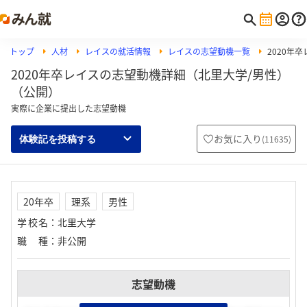
トップ
人材
レイスの就活情報
レイスの志望動機一覧
2020年
2020年卒レイスの志望動機詳細（北里大学/男性）
（公開）
実際に企業に提出した志望動機
お気に入り
(
11635
)
体験記を投稿する
20年卒
理系
男性
学校名
：
北里大学
職種
：
非公開
志望動機