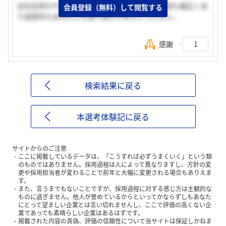
会社全体のやる気が高いように感じた。業務内容も幅広くあ
会員登録（無料）して閲覧する
り成長性もあるのと仕事に飽きが来なそうだなと。
感謝
1
検索結果に戻る
本選考体験記に戻る
サイトからのご注意
ここに掲載しているデータは、「こうすれば必ずうまくいく」という類
のものではありません。採用過程は人によって異なりますし、方針の変
更や採用担当者が変わることで前年と大幅に変更される場合もありえま
す。
また、言うまでもないことですが、採用過程に対する感じ方は主観的な
ものに過ぎません。他人が誉めているからといってかならずしもあなた
にとって望ましい企業とは言い切れませんし、ここで評価の高くない企
業であっても素晴らしい企業はあるはずです。
掲載された内容の真偽、評価の信頼性について当サイトは保証しかねま