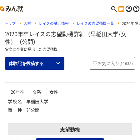
トップ
人材
レイスの就活情報
レイスの志望動機一覧
2020年
2020年卒レイスの志望動機詳細（早稲田大学/女
性）（公開）
実際に企業に提出した志望動機
お気に入り
(
11635
)
体験記を投稿する
20年卒
文系
女性
学校名
：
早稲田大学
職種
：
非公開
志望動機