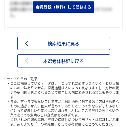
企業の挑戦を支えたいと思ったから。
会員登録（無料）して閲覧する
成果主義だから自分の裁量を持って、働いていけそうだか
ら。
検索結果に戻る
本選考体験記に戻る
サイトからのご注意
ここに掲載しているデータは、「こうすれば必ずうまくいく」という類
のものではありません。採用過程は人によって異なりますし、方針の変
更や採用担当者が変わることで前年と大幅に変更される場合もありえま
す。
また、言うまでもないことですが、採用過程に対する感じ方は主観的な
ものに過ぎません。他人が誉めているからといってかならずしもあなた
にとって望ましい企業とは言い切れませんし、ここで評価の高くない企
業であっても素晴らしい企業はあるはずです。
掲載された内容の真偽、評価の信頼性について当サイトは保証しかねま
す。あくまでも「一つの結果」として参考程度にとどめてください。