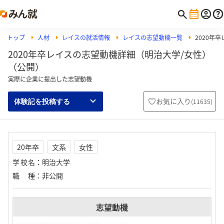
トップ
人材
レイスの就活情報
レイスの志望動機一覧
2020年
2020年卒レイスの志望動機詳細（明治大学/女性）
（公開）
実際に企業に提出した志望動機
お気に入り
(
11635
)
体験記を投稿する
20年卒
文系
女性
学校名
：
明治大学
職種
：
非公開
志望動機