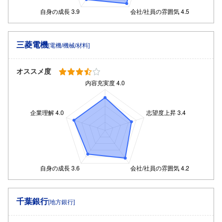
三菱電機
[電機/機械/材料]
オススメ度
千葉銀行
[地方銀行]