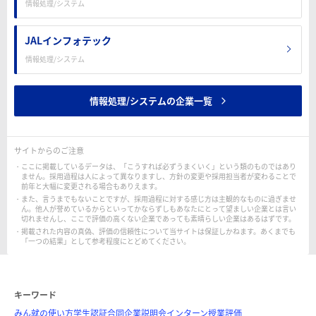
情報処理/システム
JALインフォテック
情報処理/システム
情報処理/システムの企業一覧
サイトからのご注意
ここに掲載しているデータは、「こうすれば必ずうまくいく」という類のものではあり
ません。採用過程は人によって異なりますし、方針の変更や採用担当者が変わることで
前年と大幅に変更される場合もありえます。
また、言うまでもないことですが、採用過程に対する感じ方は主観的なものに過ぎませ
ん。他人が誉めているからといってかならずしもあなたにとって望ましい企業とは言い
切れませんし、ここで評価の高くない企業であっても素晴らしい企業はあるはずです。
掲載された内容の真偽、評価の信頼性について当サイトは保証しかねます。あくまでも
「一つの結果」として参考程度にとどめてください。
キーワード
みん就の使い方
学生認証
合同企業説明会
インターン
授業評価