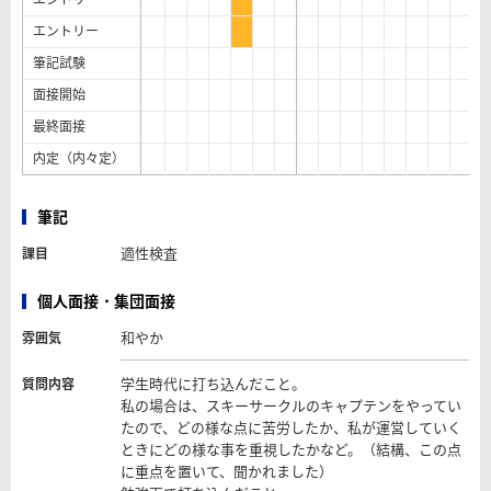
エントリー
筆記試験
面接開始
最終面接
内定（内々定）
筆記
適性検査
課目
個人面接・集団面接
和やか
雰囲気
学生時代に打ち込んだこと。
質問内容
私の場合は、スキーサークルのキャプテンをやってい
たので、どの様な点に苦労したか、私が運営していく
ときにどの様な事を重視したかなど。（結構、この点
に重点を置いて、聞かれました）