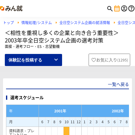
トップ
情報処理/システム
全日空システム企画の就活情報
全日空シ
＜相性を重視し多くの企業と向き合う重要性＞
2003年卒全日空システム企画の選考対策
面接・選考フロー・ES・志望動機
お気に入り
(
1295
)
体験記を投稿する
一覧へ戻る
選考スケジュール
年
2001年
2002年
月
6
7
8
9
10
11
12
1
2
3
4
5
6
7
8
9
資料請求・プレ
エントリー