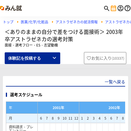
トップ
医薬/化学/化粧品
アストラゼネカの就活情報
アストラゼネカ
＜ありのままの自分で差をつける面接術＞ 2003年
卒アストラゼネカの選考対策
面接・選考フロー・ES・志望動機
お気に入り
(
10337
)
体験記を投稿する
一覧へ戻る
選考スケジュール
年
2001年
2002年
月
6
7
8
9
10
11
12
1
2
3
4
5
6
7
8
9
資料請求・プレ
エントリー