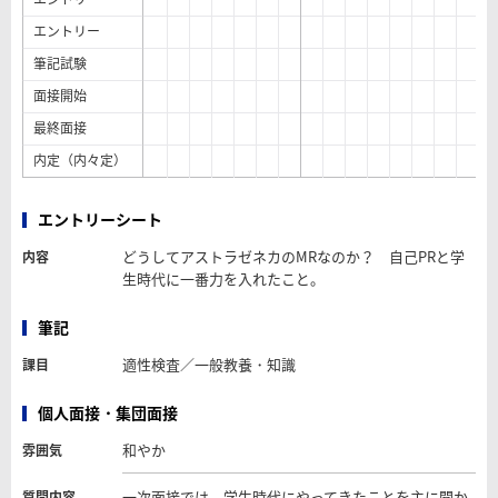
エントリー
筆記試験
面接開始
最終面接
内定（内々定）
エントリーシート
どうしてアストラゼネカのMRなのか？ 自己PRと学
内容
生時代に一番力を入れたこと。
筆記
適性検査／一般教養・知識
課目
個人面接・集団面接
和やか
雰囲気
一次面接では、学生時代にやってきたことを主に聞か
質問内容