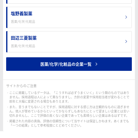
塩野義製薬
医薬/化学/化粧品
田辺三菱製薬
医薬/化学/化粧品
医薬/化学/化粧品の企業一覧
サイトからのご注意
ここに掲載しているデータは、「こうすれば必ずうまくいく」という類のものではあり
ません。採用過程は人によって異なりますし、方針の変更や採用担当者が変わることで
前年と大幅に変更される場合もありえます。
また、言うまでもないことですが、採用過程に対する感じ方は主観的なものに過ぎませ
ん。他人が誉めているからといってかならずしもあなたにとって望ましい企業とは言い
切れませんし、ここで評価の高くない企業であっても素晴らしい企業はあるはずです。
掲載された内容の真偽、評価の信頼性について当サイトは保証しかねます。あくまでも
「一つの結果」として参考程度にとどめてください。