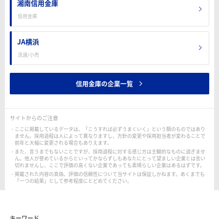
湘南信用金庫
信用金庫
JA横浜
流通/小売
信用金庫の企業一覧
サイトからのご注意
ここに掲載しているデータは、「こうすれば必ずうまくいく」という類のものではあり
ません。採用過程は人によって異なりますし、方針の変更や採用担当者が変わることで
前年と大幅に変更される場合もありえます。
また、言うまでもないことですが、採用過程に対する感じ方は主観的なものに過ぎませ
ん。他人が誉めているからといってかならずしもあなたにとって望ましい企業とは言い
切れませんし、ここで評価の高くない企業であっても素晴らしい企業はあるはずです。
掲載された内容の真偽、評価の信頼性について当サイトは保証しかねます。あくまでも
「一つの結果」として参考程度にとどめてください。
キーワード