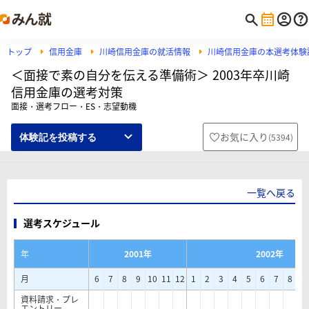
トップ
信用金庫
川崎信用金庫の就活情報
川崎信用金庫の本選考体験
＜面接で素の自分を伝える準備術＞ 2003年卒川崎
信用金庫の選考対策
面接・選考フロー・ES・志望動機
お気に入り
(
5394
)
体験記を投稿する
一覧へ戻る
選考スケジュール
年
2001年
2002年
月
6
7
8
9
10
11
12
1
2
3
4
5
6
7
8
9
資料請求・プレ
エントリー