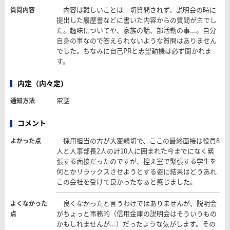
内容は難しいことは一切質問されず、説明会の時に
質問内容
提出した履歴書などに書いた内容からの質問が主でし
た。趣味についてや、家族の話、部活動の事...。自分
自身の事なので答えられないような質問はありません
でした。ちなみに自己PRと志望動機は必ず聞かれま
す。
内定（内々定）
電話
通知方法
コメント
採用担当の方が大変親切で、ここの最終面接は役員8
よかった点
人と人事部長2人の計10人に囲まれた今までになく緊
張する面接だったのですが、控え室で緊張する学生を
何とかリラックスさせようとする姿に結果はどうあれ
この会社を受けて良かったなぁと感じました。
良くなかったと言うわけではありませんが、説明会
よくなかった
がちょっと事務的（信用金庫の説明会はそういうもの
点
かもしれませんが...）だったような気がします。その