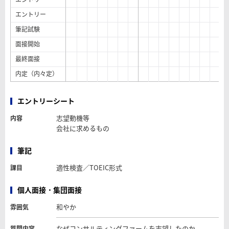
エントリー
筆記試験
面接開始
最終面接
内定（内々定）
エントリーシート
志望動機等
内容
会社に求めるもの
筆記
適性検査／TOEIC形式
課目
個人面接・集団面接
和やか
雰囲気
なぜコンサルティングファームを志望したのか
質問内容