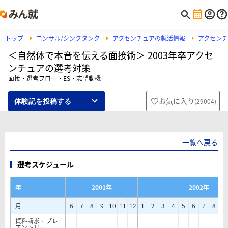
トップ
コンサル/シンクタンク
アクセンチュアの就活情報
アクセン
＜自然体で本音を伝える面接術＞ 2003年卒アクセ
ンチュアの選考対策
面接・選考フロー・ES・志望動機
お気に入り
(
29004
)
体験記を投稿する
一覧へ戻る
選考スケジュール
年
2001年
2002年
月
6
7
8
9
10
11
12
1
2
3
4
5
6
7
8
9
資料請求・プレ
エントリー