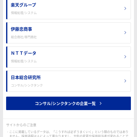
楽天グループ
情報処理/システム
伊藤忠商事
総合商社/専門商社
ＮＴＴデータ
情報処理/システム
日本総合研究所
コンサル/シンクタンク
コンサル/シンクタンクの企業一覧
サイトからのご注意
ここに掲載しているデータは、「こうすれば必ずうまくいく」という類のものではあり
ません。採用過程は人によって異なりますし、方針の変更や採用担当者が変わることで