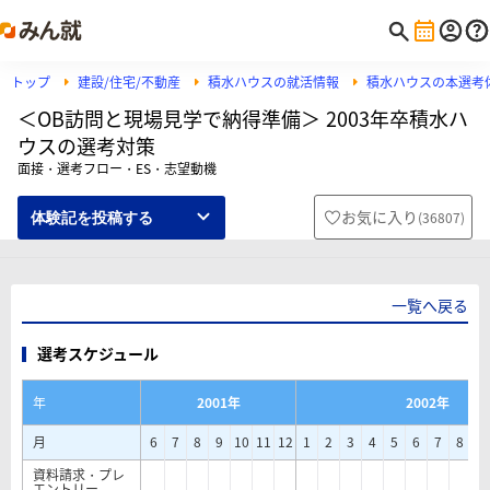
トップ
建設/住宅/不動産
積水ハウスの就活情報
積水ハウスの本選考
＜OB訪問と現場見学で納得準備＞ 2003年卒積水ハ
ウスの選考対策
面接・選考フロー・ES・志望動機
お気に入り
(
36807
)
体験記を投稿する
一覧へ戻る
選考スケジュール
年
2001年
2002年
月
6
7
8
9
10
11
12
1
2
3
4
5
6
7
8
9
資料請求・プレ
エントリー