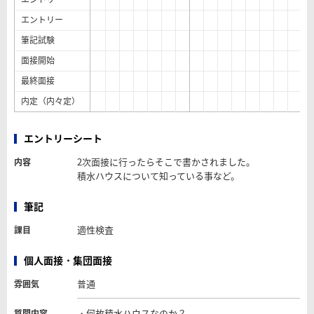
エントリー
筆記試験
面接開始
最終面接
内定（内々定）
エントリーシート
2次面接に行ったらそこで書かされました。
内容
積水ハウスについて知っている事など。
筆記
適性検査
課目
個人面接・集団面接
普通
雰囲気
・何故積水ハウスなのか？
質問内容