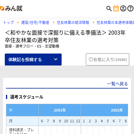
トップ
建設/住宅/不動産
住友林業の就活情報
住友林業の本選考体験
＜和やかな面接で深掘りに備える準備法＞ 2003年
卒住友林業の選考対策
面接・選考フロー・ES・志望動機
お気に入り
(
19686
)
体験記を投稿する
一覧へ戻る
選考スケジュール
年
2001年
2002年
月
6
7
8
9
10
11
12
1
2
3
4
5
6
7
8
9
資料請求・プレ
エントリー