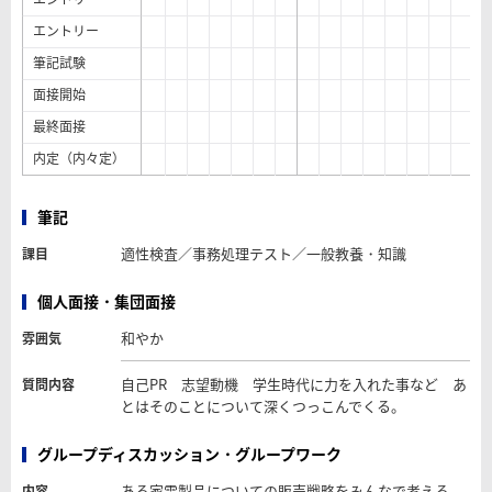
エントリー
筆記試験
面接開始
最終面接
内定（内々定）
筆記
適性検査／事務処理テスト／一般教養・知識
課目
個人面接・集団面接
和やか
雰囲気
自己PR 志望動機 学生時代に力を入れた事など あ
質問内容
とはそのことについて深くつっこんでくる。
グループディスカッション・グループワーク
ある家電製品についての販売戦略をみんなで考える
内容