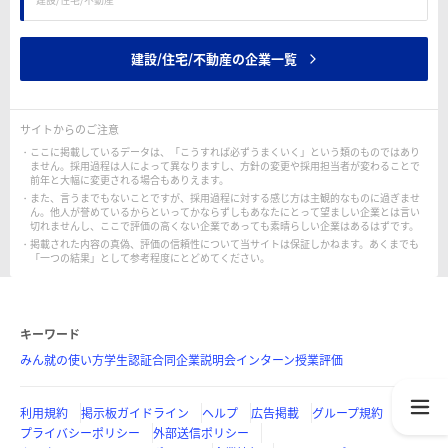
建設/住宅/不動産の企業一覧
サイトからのご注意
ここに掲載しているデータは、「こうすれば必ずうまくいく」という類のものではあり
ません。採用過程は人によって異なりますし、方針の変更や採用担当者が変わることで
前年と大幅に変更される場合もありえます。
また、言うまでもないことですが、採用過程に対する感じ方は主観的なものに過ぎませ
ん。他人が誉めているからといってかならずしもあなたにとって望ましい企業とは言い
切れませんし、ここで評価の高くない企業であっても素晴らしい企業はあるはずです。
掲載された内容の真偽、評価の信頼性について当サイトは保証しかねます。あくまでも
「一つの結果」として参考程度にとどめてください。
キーワード
みん就の使い方
学生認証
合同企業説明会
インターン
授業評価
利用規約
掲示板ガイドライン
ヘルプ
広告掲載
グループ規約
プライバシーポリシー
外部送信ポリシー