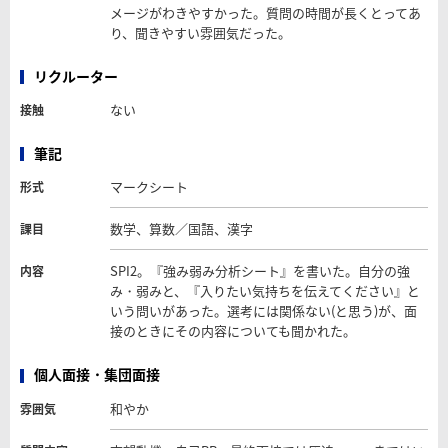
メージがわきやすかった。質問の時間が長くとってあ
り、聞きやすい雰囲気だった。
リクルーター
ない
接触
筆記
マークシート
形式
数学、算数／国語、漢字
課目
SPI2。『強み弱み分析シート』を書いた。自分の強
内容
み・弱みと、『入りたい気持ちを伝えてください』と
いう問いがあった。選考には関係ない(と思う)が、面
接のときにその内容についても聞かれた。
個人面接・集団面接
和やか
雰囲気