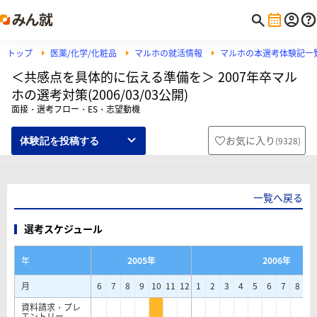
トップ
医薬/化学/化粧品
マルホの就活情報
マルホの本選考体験記一
＜共感点を具体的に伝える準備を＞ 2007年卒マル
ホの選考対策(2006/03/03公開)
面接・選考フロー・ES・志望動機
お気に入り
(
9328
)
体験記を投稿する
一覧へ戻る
選考スケジュール
年
2005年
2006年
月
6
7
8
9
10
11
12
1
2
3
4
5
6
7
8
9
資料請求・プレ
エントリー