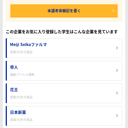
本選考体験記を書く
この企業をお気に入り登録した学生はこんな企業を見ています
Meiji Seikaファルマ
医薬/化学/化粧品
帝人
繊維/アパレル服飾
花王
医薬/化学/化粧品
日本新薬
医薬/化学/化粧品