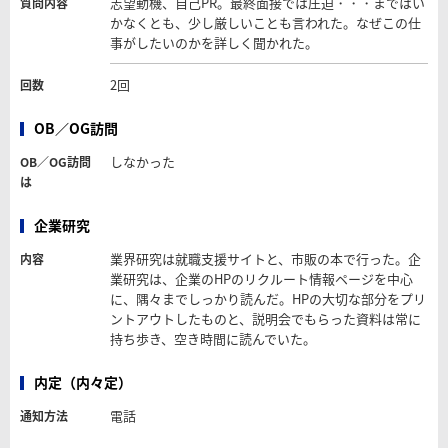
志望動機、自己PR。最終面接では圧迫・・・まではい
質問内容
かなくとも、少し厳しいことも言われた。なぜこの仕
事がしたいのかを詳しく聞かれた。
2回
回数
OB／OG訪問
しなかった
OB／OG訪問
は
企業研究
業界研究は就職支援サイトと、市販の本で行った。企
内容
業研究は、企業のHPのリクルート情報ページを中心
に、隅々までしっかり読んだ。HPの大切な部分をプリ
ントアウトしたものと、説明会でもらった資料は常に
持ち歩き、空き時間に読んでいた。
内定（内々定）
電話
通知方法