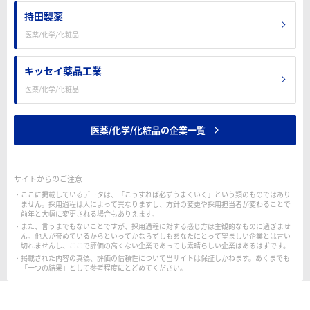
持田製薬
医薬/化学/化粧品
キッセイ薬品工業
医薬/化学/化粧品
医薬/化学/化粧品の企業一覧
サイトからのご注意
ここに掲載しているデータは、「こうすれば必ずうまくいく」という類のものではあり
ません。採用過程は人によって異なりますし、方針の変更や採用担当者が変わることで
前年と大幅に変更される場合もありえます。
また、言うまでもないことですが、採用過程に対する感じ方は主観的なものに過ぎませ
ん。他人が誉めているからといってかならずしもあなたにとって望ましい企業とは言い
切れませんし、ここで評価の高くない企業であっても素晴らしい企業はあるはずです。
掲載された内容の真偽、評価の信頼性について当サイトは保証しかねます。あくまでも
「一つの結果」として参考程度にとどめてください。