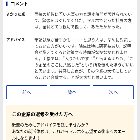
コメント
面接の前後に若い人事の方と話す時間が設けられてい
よかった点
て、緊張をほぐしてくれた。マルホで会った社員の方
は、全員とても親切で優しく、あたたかかった。
筆記試験が苦手かも・・・と思う人は、早めに対策し
アドバイス
ておいた方がいいです。院生は特に研究もあり、説明
会が増えてくると対策する時間がなかなかとれませ
ん。面接では、”入りたいです！”と伝えるよりも、”こ
の企業のここに共感した”という所を伝えたほうがいい
と思います。共感した点が、その企業の大切にしてい
ることと合致することが大切だと思います。
前へ
一覧へ
次へ
この企業の選考を受けた方へ
後輩のためにアドバイスを残しませんか？
あなたの就活体験は、これからマルホを志望する後輩へのエー
ルになります！