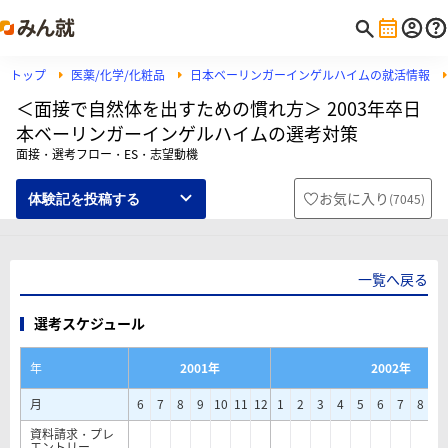
トップ
医薬/化学/化粧品
日本ベーリンガーインゲルハイムの就活情報
＜面接で自然体を出すための慣れ方＞ 2003年卒日
本ベーリンガーインゲルハイムの選考対策
面接・選考フロー・ES・志望動機
お気に入り
(
7045
)
体験記を投稿する
一覧へ戻る
選考スケジュール
年
2001年
2002年
月
6
7
8
9
10
11
12
1
2
3
4
5
6
7
8
9
資料請求・プレ
エントリー