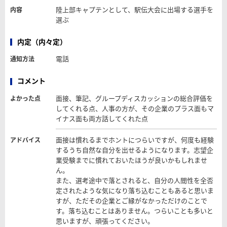
陸上部キャプテンとして、駅伝大会に出場する選手を
内容
選ぶ
内定（内々定）
電話
通知方法
コメント
面接、筆記、グループディスカッションの総合評価を
よかった点
してくれる点、人事の方が、その企業のプラス面もマ
イナス面も両方話してくれた点
面接は慣れるまでホントにつらいですが、何度も経験
アドバイス
するうち自然な自分を出せるようになります。志望企
業受験までに慣れておいたほうが良いかもしれませ
ん。
また、選考途中で落とされると、自分の人間性を全否
定されたような気になり落ち込むこともあると思いま
すが、ただその企業とご縁がなかっただけのことで
す。落ち込むことはありません。つらいことも多いと
思いますが、頑張ってください。