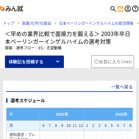
トップ
医薬/化学/化粧品
日本ベーリンガーインゲルハイムの就活情報
＜早めの業界比較で面接力を鍛える＞ 2003年卒日
本ベーリンガーインゲルハイムの選考対策
面接・選考フロー・ES・志望動機
お気に入り
(
7045
)
体験記を投稿する
一覧へ戻る
選考スケジュール
年
2001年
2002年
月
6
7
8
9
10
11
12
1
2
3
4
5
6
7
8
9
資料請求・プレ
エントリー