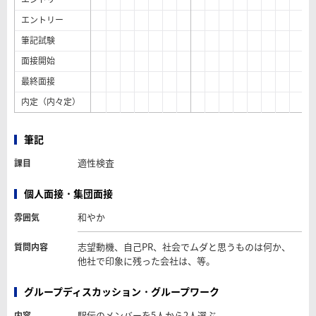
エントリー
筆記試験
面接開始
最終面接
内定（内々定）
筆記
適性検査
課目
個人面接・集団面接
和やか
雰囲気
志望動機、自己PR、社会でムダと思うものは何か、
質問内容
他社で印象に残った会社は、等。
グループディスカッション・グループワーク
駅伝のメンバーを5人から2人選ぶ。
内容