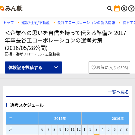
トップ
建設/住宅/不動産
長谷工コーポレーションの就活情報
長谷工
＜企業への思いを自信を持って伝える準備＞ 2017
年卒長谷工コーポレーションの選考対策
(2016/05/28公開)
面接・選考フロー・ES・志望動機
お気に入り
(
9893
)
体験記を投稿する
一覧へ戻る
選考スケジュール
年
2015年
2016年
月
6
7
8
9
10
11
12
1
2
3
4
5
6
7
8
9