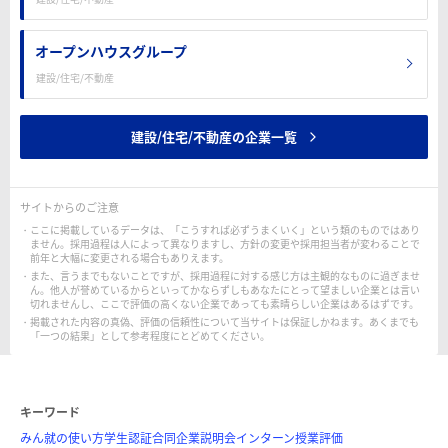
オープンハウスグループ
建設/住宅/不動産
建設/住宅/不動産の企業一覧
サイトからのご注意
ここに掲載しているデータは、「こうすれば必ずうまくいく」という類のものではあり
ません。採用過程は人によって異なりますし、方針の変更や採用担当者が変わることで
前年と大幅に変更される場合もありえます。
また、言うまでもないことですが、採用過程に対する感じ方は主観的なものに過ぎませ
ん。他人が誉めているからといってかならずしもあなたにとって望ましい企業とは言い
切れませんし、ここで評価の高くない企業であっても素晴らしい企業はあるはずです。
掲載された内容の真偽、評価の信頼性について当サイトは保証しかねます。あくまでも
「一つの結果」として参考程度にとどめてください。
キーワード
みん就の使い方
学生認証
合同企業説明会
インターン
授業評価