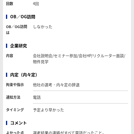
4回
回数
OB／OG訪問
しなかった
OB／OG訪問
は
企業研究
会社説明会/セミナー参加/会社HP/リクルーター面談/
内容
物件見学
内定（内々定）
他社の選考・内々定の辞退
拘束や指示
電話
通知方法
予定より早かった
タイミング
コメント
選考結果の連絡がすべて電話だったこと。
よかった点