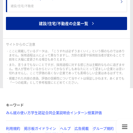
建設/住宅/不動産
建設/住宅/不動産の企業一覧
サイトからのご注意
ここに掲載しているデータは、「こうすれば必ずうまくいく」という類のものではあり
ません。採用過程は人によって異なりますし、方針の変更や採用担当者が変わることで
前年と大幅に変更される場合もありえます。
また、言うまでもないことですが、採用過程に対する感じ方は主観的なものに過ぎませ
ん。他人が誉めているからといってかならずしもあなたにとって望ましい企業とは言い
切れませんし、ここで評価の高くない企業であっても素晴らしい企業はあるはずです。
掲載された内容の真偽、評価の信頼性について当サイトは保証しかねます。あくまでも
「一つの結果」として参考程度にとどめてください。
キーワード
みん就の使い方
学生認証
合同企業説明会
インターン
授業評価
利用規約
掲示板ガイドライン
ヘルプ
広告掲載
グループ規約