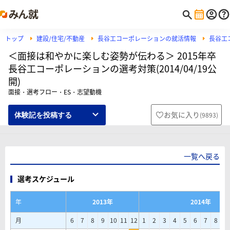
トップ
建設/住宅/不動産
長谷工コーポレーションの就活情報
長谷工
＜面接は和やかに楽しむ姿勢が伝わる＞ 2015年卒
長谷工コーポレーションの選考対策(2014/04/19公
開)
面接・選考フロー・ES・志望動機
お気に入り
(
9893
)
体験記を投稿する
一覧へ戻る
選考スケジュール
年
2013年
2014年
月
6
7
8
9
10
11
12
1
2
3
4
5
6
7
8
9