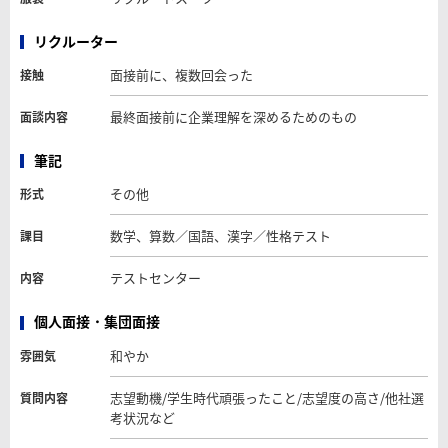
リクルーター
面接前に、複数回会った
接触
最終面接前に企業理解を深めるためのもの
面談内容
筆記
その他
形式
数学、算数／国語、漢字／性格テスト
課目
テストセンター
内容
個人面接・集団面接
和やか
雰囲気
志望動機/学生時代頑張ったこと/志望度の高さ/他社選
質問内容
考状況など