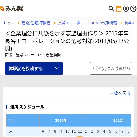
トップ
建設/住宅/不動産
長谷工コーポレーションの就活情報
長谷工
＜企業理念に共感を示す志望理由作り＞ 2012年卒
長谷工コーポレーションの選考対策(2011/05/13公
開)
面接・選考フロー・ES・志望動機
お気に入り
(
9893
)
体験記を投稿する
一覧へ戻る
選考スケジュール
年
2010年
2011年
月
6
7
8
9
10
11
12
1
2
3
4
5
6
7
8
9