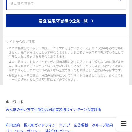
建設/住宅/不動産
建設/住宅/不動産の企業一覧
サイトからのご注意
ここに掲載しているデータは、「こうすれば必ずうまくいく」という類のものではあり
ません。採用過程は人によって異なりますし、方針の変更や採用担当者が変わることで
前年と大幅に変更される場合もありえます。
また、言うまでもないことですが、採用過程に対する感じ方は主観的なものに過ぎませ
ん。他人が誉めているからといってかならずしもあなたにとって望ましい企業とは言い
切れませんし、ここで評価の高くない企業であっても素晴らしい企業はあるはずです。
掲載された内容の真偽、評価の信頼性について当サイトは保証しかねます。あくまでも
「一つの結果」として参考程度にとどめてください。
キーワード
みん就の使い方
学生認証
合同企業説明会
インターン
授業評価
利用規約
掲示板ガイドライン
ヘルプ
広告掲載
グループ規約
プライバシーポリシー
外部送信ポリシー