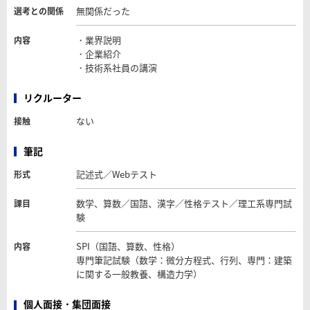
無関係だった
選考との関係
・業界説明
内容
・企業紹介
・技術系社員の講演
リクルーター
ない
接触
筆記
記述式／Webテスト
形式
数学、算数／国語、漢字／性格テスト／理工系専門試
課目
験
SPI（国語、算数、性格）
内容
専門筆記試験（数学：微分方程式、行列、専門：建築
に関する一般教養、構造力学）
個人面接・集団面接