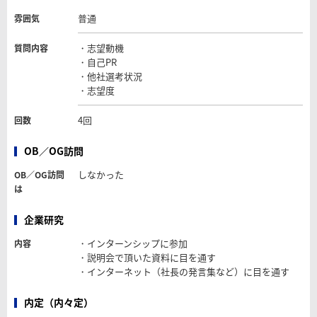
普通
雰囲気
・志望動機
質問内容
・自己PR
・他社選考状況
・志望度
4回
回数
OB／OG訪問
しなかった
OB／OG訪問
は
企業研究
・インターンシップに参加
内容
・説明会で頂いた資料に目を通す
・インターネット（社長の発言集など）に目を通す
内定（内々定）