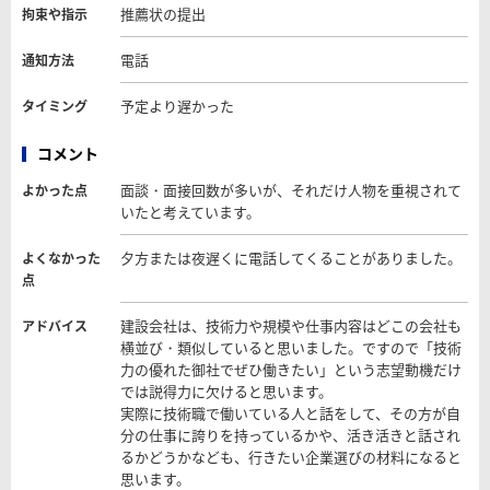
推薦状の提出
拘束や指示
電話
通知方法
予定より遅かった
タイミング
コメント
面談・面接回数が多いが、それだけ人物を重視されて
よかった点
いたと考えています。
夕方または夜遅くに電話してくることがありました。
よくなかった
点
建設会社は、技術力や規模や仕事内容はどこの会社も
アドバイス
横並び・類似していると思いました。ですので「技術
力の優れた御社でぜひ働きたい」という志望動機だけ
では説得力に欠けると思います。
実際に技術職で働いている人と話をして、その方が自
分の仕事に誇りを持っているかや、活き活きと話され
るかどうかなども、行きたい企業選びの材料になると
思います。