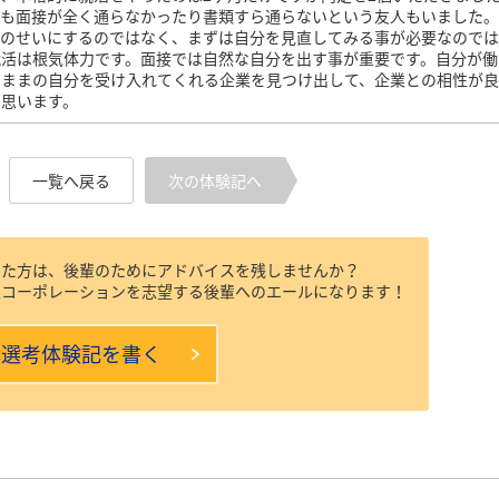
ても面接が全く通らなかったり書類すら通らないという友人もいました
代のせいにするのではなく、まずは自分を見直してみる事が必要なので
就活は根気体力です。面接では自然な自分を出す事が重要です。自分が働
のままの自分を受け入れてくれる企業を見つけ出して、企業との相性が
と思います。
一覧へ戻る
次の体験記へ
けた方は、後輩のためにアドバイスを残しませんか？
工コーポレーションを志望する後輩へのエールになります！
本選考体験記を書く