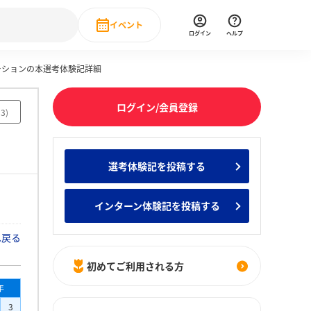
イベント
ログイン
ヘルプ
ーションの本選考体験記詳細
Event
の新卒就職人気企業ランキング
みんなのインターン人気企業ランキン
直近のイベント一覧
ログイン/会員登録
93
)
もっと見る
 IT・DX現場社員インタビュー
選考体験記を投稿する
の新卒就職人気企業ランキング
みんなのインターン人気企業ランキン
インターン体験記を投稿する
へ戻る
初めてご利用される方
年
3