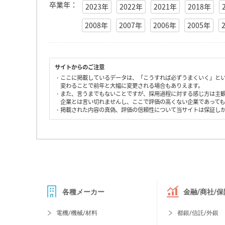
卒業年：
2023年
2022年
2021年
2018年
2008年
2007年
2006年
2005年
サイトからのご注意
・ここに掲載しているデータは、「こうすれば必ずうまくいく」と
変わることで前年と大幅に変更される場合もありえます。
・また、言うまでもないことですが、採用過程に対する感じ方は主
企業とは言い切れませんし、ここで評価の高くない企業であって
・掲載された内容の真偽、評価の信頼性について当サイトは保証し
各種メーカー
金融/商社/保
電機/機械/材料
都銀/信託/外銀