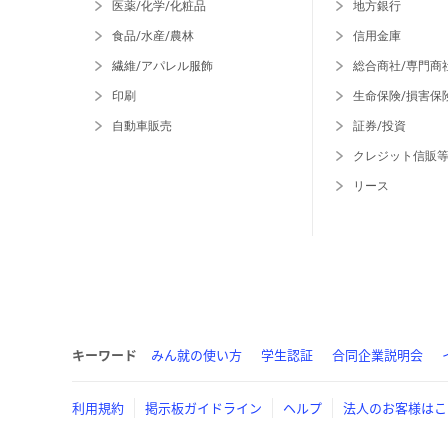
医薬/化学/化粧品
地方銀行
食品/水産/農林
信用金庫
繊維/アパレル服飾
総合商社/専門商
印刷
生命保険/損害保
自動車販売
証券/投資
クレジット信販
リース
キーワード
みん就の使い方
学生認証
合同企業説明会
利用規約
掲示板ガイドライン
ヘルプ
法人のお客様はこ