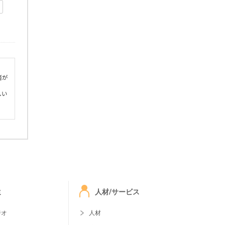
者が
しい
ミ
人材/サービス
ジオ
人材