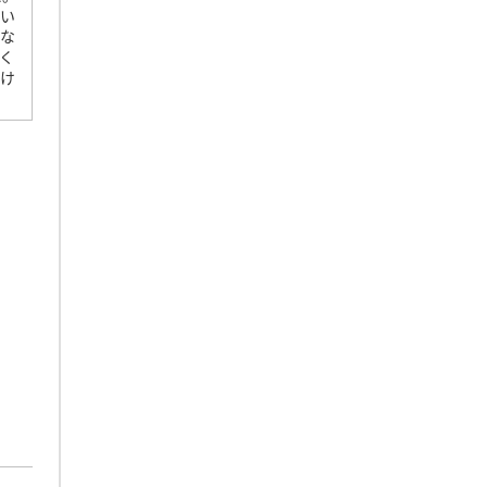
。い
はな
く
良け