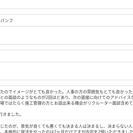
たパンフ
えたのでイメージがとても良かった。人事の方の雰囲気もとても良かった
との面談のようなものが2回ほどあり、次の面接に向けてのアドバイス
場ではたらく施工管理の方とお話出来る機会がリクルーター面談含めて
行きました。
感じたのが、景気が良くても悪くても決まる人は決まるし、決まらない人
、本格的に就活をやったのは2ヶ月だけですが内定を2個いただきまし