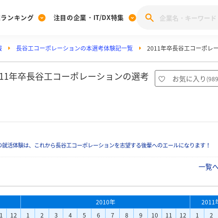
業ランキング
注目の企業・IT/DX特集
報
長谷工コーポレーションの本選考体験記一覧
2011年卒長谷工コーポレ
注目の企業特集
みんなのIT業界新卒就職人気企業ランキング
みんな
[27卒] 本選考体験記投稿キャンペーン
28卒 注目企業特集
27卒 注目企業特集
みんなのDX企業就職ブランド調査
011年卒長谷工コーポレーションの選考
お気に入り
(
98
注目のIT・DX企業特集
28卒 IT・DX企業特集
27卒 IT・DX企業特集
28卒
みんなのIT業界新卒就職人気企業ランキング
みんな
企業研究
の就活体験は、これから長谷工コーポレーションを志望する後輩へのエールになります！
一覧
2010年
2011
1
12
1
2
3
4
5
6
7
8
9
10
11
12
1
2