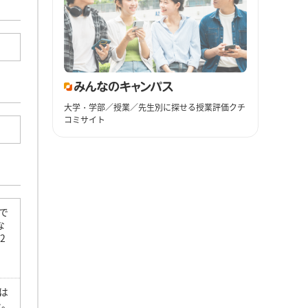
大学・学部／授業／先生別に探せる授業評価クチ
コミサイト
で
な
2
は
た。