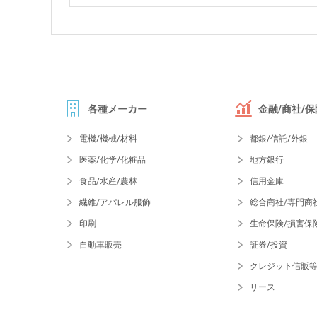
各種メーカー
金融/商社/保
電機/機械/材料
都銀/信託/外銀
医薬/化学/化粧品
地方銀行
食品/水産/農林
信用金庫
繊維/アパレル服飾
総合商社/専門商
印刷
生命保険/損害保
自動車販売
証券/投資
クレジット信販
リース