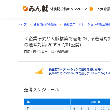
体験記投稿キャンペーン
人気企
トップ
建設/住宅/不動産
長谷工コーポレーションの就活情
Post
Ranking
PickUp
投稿する
ランキングを見る
注目の企業特集
＜企業研究と人脈構築で差をつける選考対策
の選考対策(2009/07/01公開)
面接・選考フロー・ES・志望動機
Vote
投票する
長谷工コーポレーションの選考を受けた方へ
動画で知ろう！業界・
後輩のためにアドバイスを残しませんか？あなた
選考スケジュール
年
2008年
月
6
7
8
9
10
1