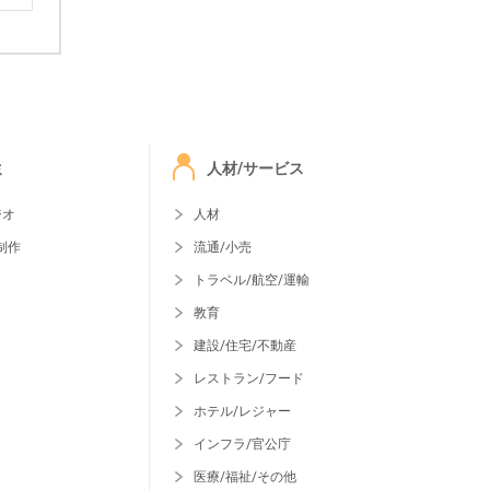
ミ
人材/サービス
ジオ
人材
制作
流通/小売
トラベル/航空/運輸
教育
建設/住宅/不動産
レストラン/フード
ホテル/レジャー
インフラ/官公庁
医療/福祉/その他