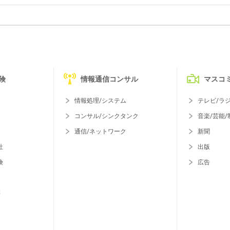
険
情報通信コンサル
マスコ
情報処理/システム
テレビ/ラ
コンサル/シンクタンク
音楽/芸能/
通信/ネットワーク
新聞
社
出版
険
広告
等