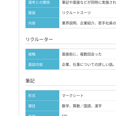
選考との関係
筆記や面接などが同時に実施さ
服装
リクルートスーツ
内容
業界説明、企業紹介、若手社員
リクルーター
接触
面接前に、複数回会った
面談内容
企業、仕事についての詳しい話
筆記
形式
マークシート
課目
数学、算数／国語、漢字