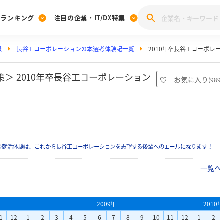
業ランキング
注目の企業・IT/DX特集
報
長谷工コーポレーションの本選考体験記一覧
2010年卒長谷工コーポレ
注目の企業特集
みんなのIT業界新卒就職人気企業ランキング
みんな
[27卒] 本選考体験記投稿キャンペーン
28卒 注目企業特集
27卒 注目企業特集
みんなのDX企業就職ブランド調査
＞ 2010年卒長谷工コーポレーション
お気に入り
(
98
注目のIT・DX企業特集
28卒 IT・DX企業特集
27卒 IT・DX企業特集
28卒
みんなのIT業界新卒就職人気企業ランキング
みんな
企業研究
の就活体験は、これから長谷工コーポレーションを志望する後輩へのエールになります！
一覧
2009年
2010
1
12
1
2
3
4
5
6
7
8
9
10
11
12
1
2