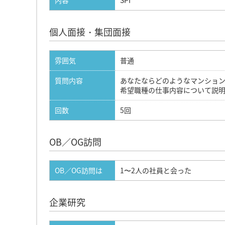
内容
SPI
個人面接・集団面接
雰囲気
普通
質問内容
あなたならどのようなマンショ
希望職種の仕事内容について説
回数
5回
OB／OG訪問
OB／OG訪問は
1〜2人の社員と会った
企業研究