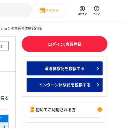
イベント
ログイン
ヘルプ
ーションの本選考体験記詳細
Event
の新卒就職人気企業ランキング
みんなのインターン人気企業ランキン
直近のイベント一覧
ログイン/会員登録
93
)
もっと見る
 IT・DX現場社員インタビュー
選考体験記を投稿する
の新卒就職人気企業ランキング
みんなのインターン人気企業ランキン
インターン体験記を投稿する
へ戻る
初めてご利用される方
年
3