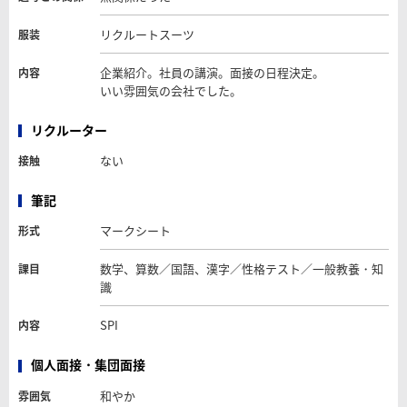
リクルートスーツ
服装
企業紹介。社員の講演。面接の日程決定。
内容
いい雰囲気の会社でした。
リクルーター
ない
接触
筆記
マークシート
形式
数学、算数／国語、漢字／性格テスト／一般教養・知
課目
識
SPI
内容
個人面接・集団面接
和やか
雰囲気