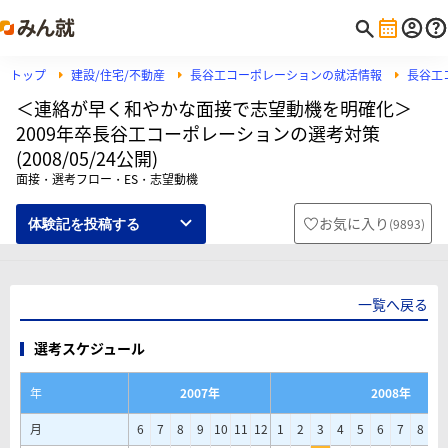
トップ
建設/住宅/不動産
長谷工コーポレーションの就活情報
長谷工
＜連絡が早く和やかな面接で志望動機を明確化＞
2009年卒長谷工コーポレーションの選考対策
(2008/05/24公開)
面接・選考フロー・ES・志望動機
お気に入り
(
9893
)
体験記を投稿する
一覧へ戻る
選考スケジュール
年
2007年
2008年
月
6
7
8
9
10
11
12
1
2
3
4
5
6
7
8
9