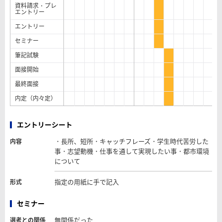
資料請求・プレ
エントリー
エントリー
セミナー
筆記試験
面接開始
最終面接
内定（内々定）
エントリーシート
・長所、短所・キャッチフレーズ・学生時代苦労した
内容
事・志望動機・仕事を通して実現したい事・都市環境
について
指定の用紙に手で記入
形式
セミナー
無関係だった
選考との関係