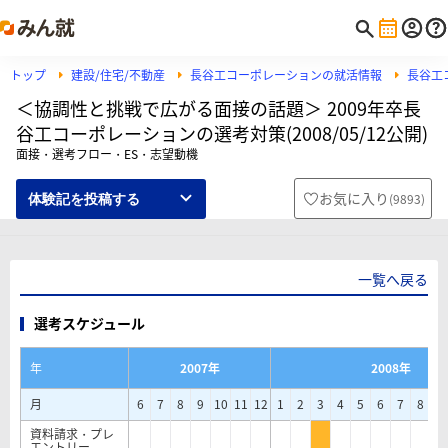
トップ
建設/住宅/不動産
長谷工コーポレーションの就活情報
長谷工
＜協調性と挑戦で広がる面接の話題＞ 2009年卒長
谷工コーポレーションの選考対策(2008/05/12公開)
面接・選考フロー・ES・志望動機
お気に入り
(
9893
)
体験記を投稿する
一覧へ戻る
選考スケジュール
年
2007年
2008年
月
6
7
8
9
10
11
12
1
2
3
4
5
6
7
8
9
資料請求・プレ
エントリー