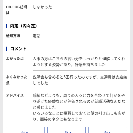
しなかった
OB／OG訪問
は
内定（内々定）
電話
通知方法
コメント
人事の方はこちらの言い分をしっかりと理解してくれ
よかった点
ようとする姿勢があり，好感を持ちました
説明会も含めると5回行ったのですが，交通費は支給無
よくなかった
しでした
点
成績などよりも，周りの人々と力を合わせて何かをや
アドバイス
り遂げた経験などが評価されるのが就職活動なんだな
と感じました
いろいろなことに挑戦しておくと話の引き出しも広が
り，面接のネタにもなります