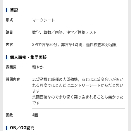
筆記
マークシート
形式
数学、算数／国語、漢字／性格テスト
課目
SPIで言語30分，非言語1時間，適性検査30分程度
内容
個人面接・集団面接
和やか
雰囲気
志望動機と職種の志望動機，あとは志望度合いが聞か
質問内容
れる程度でほとんどはエントリーシートからだと思い
ます
集団面接なので余り深く突っ込まれることも無かった
です
4回
回数
OB／OG訪問