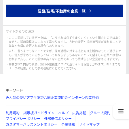
建設/住宅/不動産の企業一覧
サイトからのご注意
ここに掲載しているデータは、「こうすれば必ずうまくいく」という類のものではあり
ません。採用過程は人によって異なりますし、方針の変更や採用担当者が変わることで
前年と大幅に変更される場合もありえます。
また、言うまでもないことですが、採用過程に対する感じ方は主観的なものに過ぎませ
ん。他人が誉めているからといってかならずしもあなたにとって望ましい企業とは言い
切れませんし、ここで評価の高くない企業であっても素晴らしい企業はあるはずです。
掲載された内容の真偽、評価の信頼性について当サイトは保証しかねます。あくまでも
「一つの結果」として参考程度にとどめてください。
キーワード
みん就の使い方
学生認証
合同企業説明会
インターン
授業評価
利用規約
掲示板ガイドライン
ヘルプ
広告掲載
グループ規約
プライバシーポリシー
外部送信ポリシー
カスタマーハラスメントポリシー
企業情報
サイトマップ