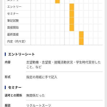
エントリー
セミナー
筆記試験
面接開始
最終面接
内定（内々定）
エントリーシート
志望動機・志望度・就職活動状況・学生時代苦労した
内容
こと、など
指定の用紙に手で記入
形式
セミナー
無関係だった
選考との関係
リクルートスーツ
服装