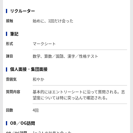
リクルーター
始めに、1回だけ会った
接触
筆記
マークシート
形式
数学、算数／国語、漢字／性格テスト
課目
個人面接・集団面接
和やか
雰囲気
基本的にはエントリーシートに沿って質問される。志
質問内容
望度については特に突っ込んで確認される。
4回
回数
OB／OG訪問
1〜2人の社員と会った
OB／OG訪問