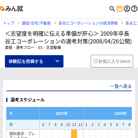
トップ
建設/住宅/不動産
長谷工コーポレーションの就活情報
長谷工
＜志望度を明確に伝える準備が肝心＞ 2009年卒長
谷工コーポレーションの選考対策(2008/04/26公開)
面接・選考フロー・ES・志望動機
お気に入り
(
9893
)
体験記を投稿する
一覧へ戻る
選考スケジュール
年
2007年
2008年
月
6
7
8
9
10
11
12
1
2
3
4
5
6
7
8
9
資料請求・プレ
エントリー